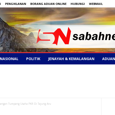
N
PENGIKLANAN
BORANG ADUAN ONLINE
HUBUNGI
WEBMAIL
NASIONAL
POLITIK
JENAYAH & KEMALANGAN
ADUAN
Jangan Tumpang Usaha PKR Di Tajung Aru