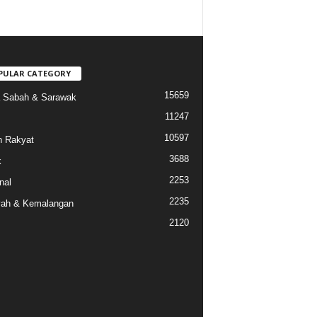
PULAR CATEGORY
15659
a Sabah & Sarawak
11247
10597
 Rakyat
3688
k
2253
nal
2235
ah & Kemalangan
2120