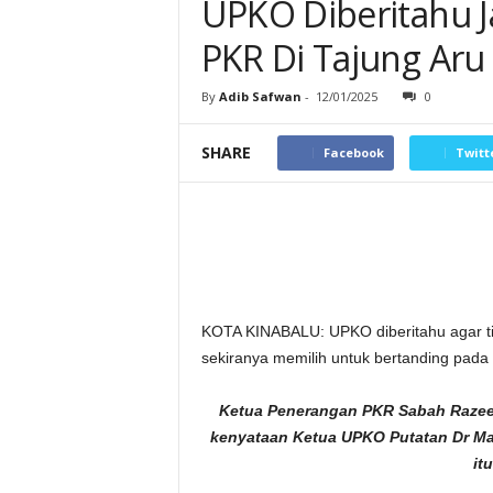
UPKO Diberitahu 
PKR Di Tajung Aru
By
Adib Safwan
-
12/01/2025
0
SHARE
Facebook
Twitt
KOTA KINABALU: UPKO diberitahu agar ti
sekiranya memilih untuk bertanding pada 
Ketua Penerangan PKR Sabah Razeef
kenyataan Ketua UPKO Putatan Dr Ma
it