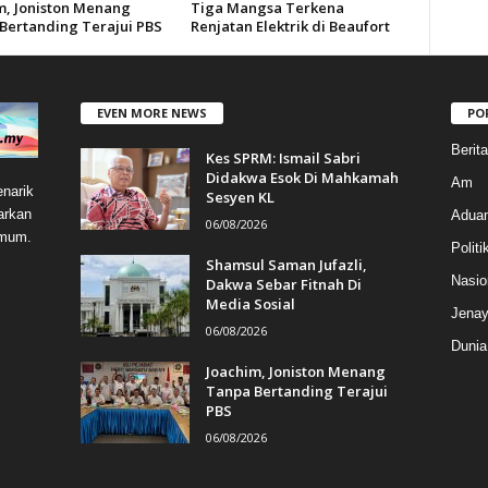
m, Joniston Menang
Tiga Mangsa Terkena
Bertanding Terajui PBS
Renjatan Elektrik di Beaufort
EVEN MORE NEWS
PO
Berit
Kes SPRM: Ismail Sabri
Didakwa Esok Di Mahkamah
Am
narik
Sesyen KL
arkan
Aduan
06/08/2026
umum.
Politi
Shamsul Saman Jufazli,
Nasio
Dakwa Sebar Fitnah Di
Media Sosial
Jenay
06/08/2026
Dunia
Joachim, Joniston Menang
Tanpa Bertanding Terajui
PBS
06/08/2026