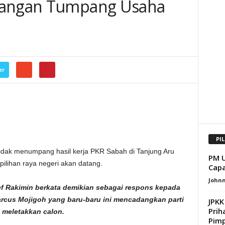
Jangan Tumpang Usaha
er
PI
dak menumpang hasil kerja PKR Sabah di Tanjung Aru
PM U
pilihan raya negeri akan datang.
Capa
Johnn
 Rakimin berkata demikian sebagai respons kepada
rcus Mojigoh yang baru-baru ini mencadangkan parti
JPKK
Prih
u meletakkan calon.
Pimp