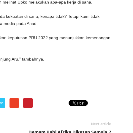
ah melihat Upko melakukan apa-apa kerja di sana.
 kekuatan di sana, kenapa tidak? Tetapi kami tidak
da media pada Ahad.
arkan keputusan PRU 2022 yang menunjukkan kemenangan
njung Aru,” tambahnya.
er
Next article
Demam Babi Afrika Dikesan Semula 7