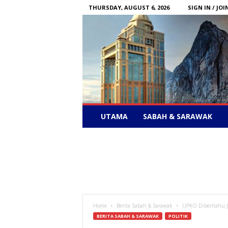
THURSDAY, AUGUST 6, 2026
SIGN IN / JOI
Sabah
UTAMA
SABAH & SARAWAK
News
–
Bebas
Bersuara
Home
Berita Sabah & Sarawak
UPKO Diberitahu 
BERITA SABAH & SARAWAK
POLITIK