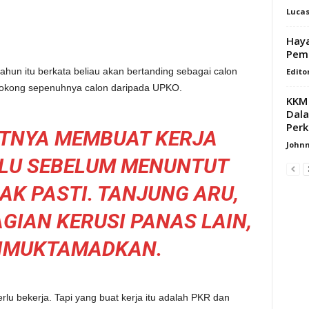
Luca
Haya
Pemb
tahun itu berkata beliau akan bertanding sebagai calon
Edito
yokong sepenuhnya calon daripada UPKO.
KKM 
Dala
Perk
UTNYA MEMBUAT KERJA
Johnn
ULU SEBELUM MENUNTUT
AK PASTI. TANJUNG ARU,
GIAN KERUSI PANAS LAIN,
DIMUKTAMADKAN.
lu bekerja. Tapi yang buat kerja itu adalah PKR dan