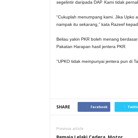
segelintir daripada DAP. Kami tidak pern
“Cukuplah menumpang kami. Jika Upko ada
nampak itu sekarang,” kata Razeef kepa
Beliau yakin PKR boleh menang berdas
Pakatan Harapan hasil jentera PKR.
“UPKO tidak mempunyai jentera pun di Ta
SHARE
Facebook
Twitt
Previous article
Remaja Lelaki Cedera, Motor