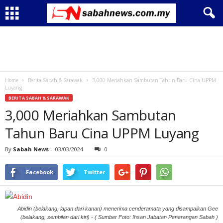
Home
Berita Sabah & Sarawak
3,000 Meriahkan Sambutan Tahun Baru Cina UPPM
Luyang
BERITA SABAH & SARAWAK
3,000 Meriahkan Sambutan
Tahun Baru Cina UPPM Luyang
By
Sabah News
-
03/03/2024
0
Facebook
Twitter
Abidin (belakang, lapan dari kanan) menerima cenderamata yang disampaikan Gee
(belakang, sembilan dari kiri) - ( Sumber Foto: Ihsan Jabatan Penerangan Sabah )