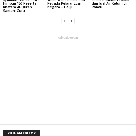
Himpun 150 Peserta
Kepada Pelajar Luar
dan Jual Air Ketum di
Khatam Al-Quran,
Negara – Hajiji
Ranau
Santuni Guru
- Advertisement -
PILIHAN EDITOR