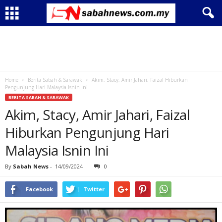
Home
Berita Sabah & Sarawak
Akim, Stacy, Amir Jahari, Faizal Hiburkan
Pengunjung Hari Malaysia Isnin Ini
BERITA SABAH & SARAWAK
Akim, Stacy, Amir Jahari, Faizal
Hiburkan Pengunjung Hari
Malaysia Isnin Ini
By
Sabah News
-
14/09/2024
0
Facebook
Twitter