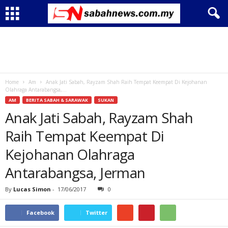
Home
Am
Anak Jati Sabah, Rayzam Shah Raih Tempat Keempat Di Kejohanan
Olahraga Antarabangsa,...
AM
BERITA SABAH & SARAWAK
SUKAN
Anak Jati Sabah, Rayzam Shah
Raih Tempat Keempat Di
Kejohanan Olahraga
Antarabangsa, Jerman
By
Lucas Simon
-
17/06/2017
0
Facebook
Twitter