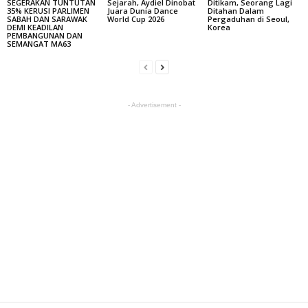
SEGERAKAN TUNTUTAN
Sejarah, Aydiel Dinobat
Ditikam, Seorang Lagi
35% KERUSI PARLIMEN
Juara Dunia Dance
Ditahan Dalam
SABAH DAN SARAWAK
World Cup 2026
Pergaduhan di Seoul,
DEMI KEADILAN
Korea
PEMBANGUNAN DAN
SEMANGAT MA63
- Advertisement -