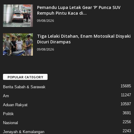
Pemandu Lupa Letak Gear ‘P’ Punca SUV
Rempuh Pintu Kaca di...
09/08/2026
Tiga Lelaki Ditahan, Enam Motosikal Disyaki
Dicuri Dirampas
09/08/2026
POPULAR CATEGORY
15685
Berita Sabah & Sarawak
11247
Am
10597
Aduan Rakyat
3691
Politik
2256
Nasional
2243
Jenayah & Kemalangan