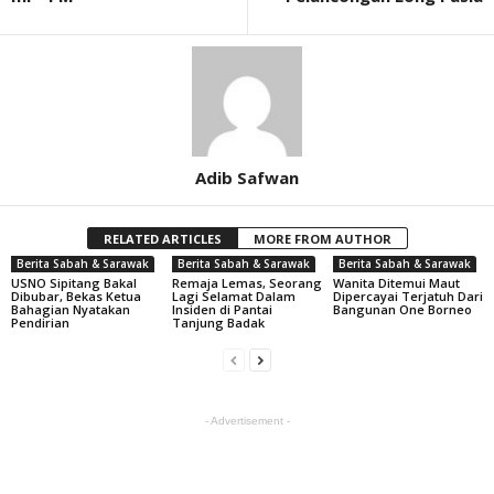
Adib Safwan
RELATED ARTICLES
MORE FROM AUTHOR
Berita Sabah & Sarawak
Berita Sabah & Sarawak
Berita Sabah & Sarawak
USNO Sipitang Bakal
Remaja Lemas, Seorang
Wanita Ditemui Maut
Dibubar, Bekas Ketua
Lagi Selamat Dalam
Dipercayai Terjatuh Dari
Bahagian Nyatakan
Insiden di Pantai
Bangunan One Borneo
Pendirian
Tanjung Badak
- Advertisement -