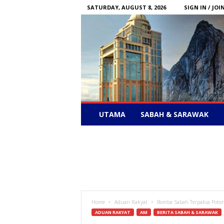
SATURDAY, AUGUST 8, 2026
SIGN IN / JOI
Sabah
UTAMA
SABAH & SARAWAK
News
–
Bebas
Bersuara
Home
Aduan Rakyat
Bomba Sabah Terpaksa Poton
ADUAN RAKYAT
AM
BERITA SABAH & SARAWAK