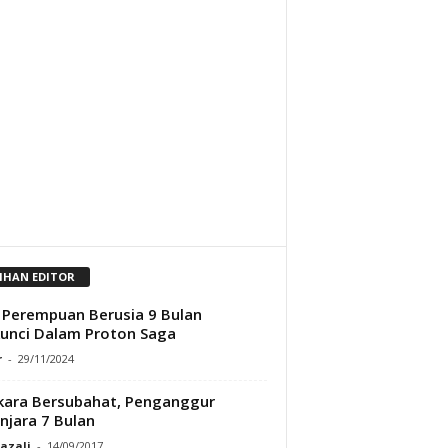
LIHAN EDITOR
 Perempuan Berusia 9 Bulan
unci Dalam Proton Saga
r
-
29/11/2024
ara Bersubahat, Penganggur
njara 7 Bulan
Razali
-
14/09/2017