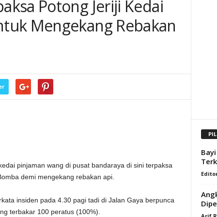
ksa Potong Jeriji Kedai
ntuk Mengekang Rebakan
er
PI
Bayi
Terk
dai pinjaman wang di pusat bandaraya di sini terpaksa
Edito
Bomba demi mengekang rebakan api.
Angk
ta insiden pada 4.30 pagi tadi di Jalan Gaya berpunca
Dipe
ng terbakar 100 peratus (100%).
Arif 