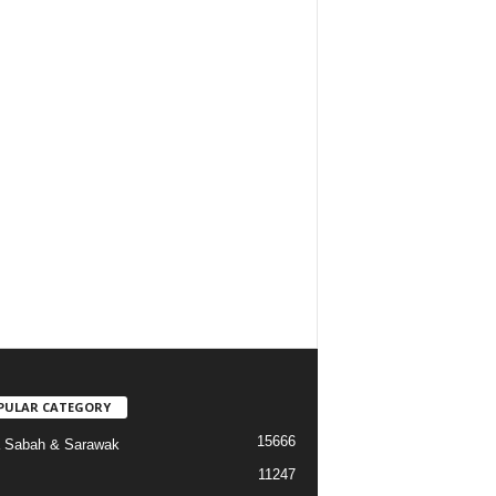
PULAR CATEGORY
15666
a Sabah & Sarawak
11247