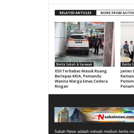
RELATED ARTICLES
MORE FROM AUTH
Berita Sabah & Sarawak
Berita 
X50 Terbabas Masuk Ruang
James 
Berlepas KKIA, Pemandu
Kemasu
Wanita Warga Emas Cedera
Pemimp
Ringan
Penam
Sabah News adalah sebuah medium berita me