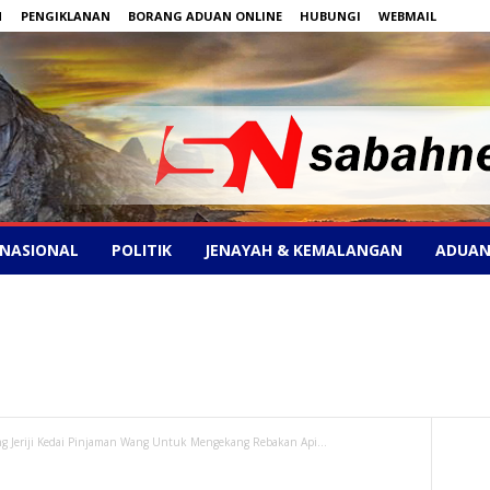
N
PENGIKLANAN
BORANG ADUAN ONLINE
HUBUNGI
WEBMAIL
NASIONAL
POLITIK
JENAYAH & KEMALANGAN
ADUAN
g Jeriji Kedai Pinjaman Wang Untuk Mengekang Rebakan Api...