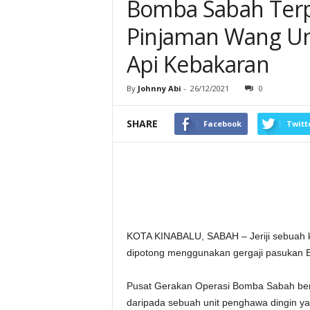
Bomba Sabah Terpa
Pinjaman Wang U
Api Kebakaran
By
Johnny Abi
-
26/12/2021
0
SHARE
Facebook
Twitt
KOTA KINABALU, SABAH – Jeriji sebuah ke
dipotong menggunakan gergaji pasukan 
Pusat Gerakan Operasi Bomba Sabah berka
daripada sebuah unit penghawa dingin ya