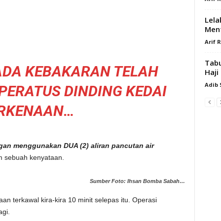
Lela
Men
Arif 
Tabu
ADA KEBAKARAN TELAH
Haji
Adib
PERATUS DINDING KEDAI
RKENAAN…
an menggunakan DUA (2) aliran pancutan air
m sebuah kenyataan.
Sumber Foto: Ihsan Bomba Sabah…
an terkawal kira-kira 10 minit selepas itu. Operasi
gi.