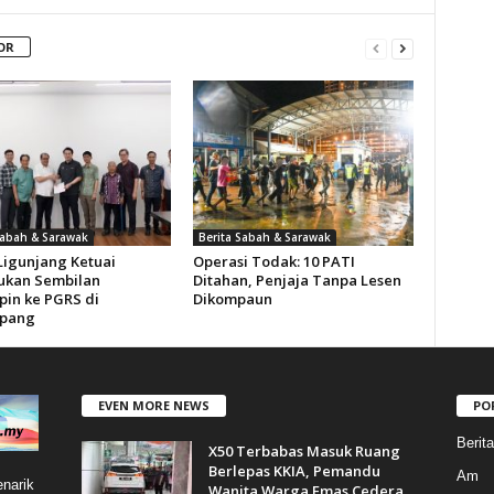
OR
Sabah & Sarawak
Berita Sabah & Sarawak
Ligunjang Ketuai
Operasi Todak: 10 PATI
kan Sembilan
Ditahan, Penjaja Tanpa Lesen
in ke PGRS di
Dikompaun
pang
EVEN MORE NEWS
PO
Berit
X50 Terbabas Masuk Ruang
Berlepas KKIA, Pemandu
Am
narik
Wanita Warga Emas Cedera...