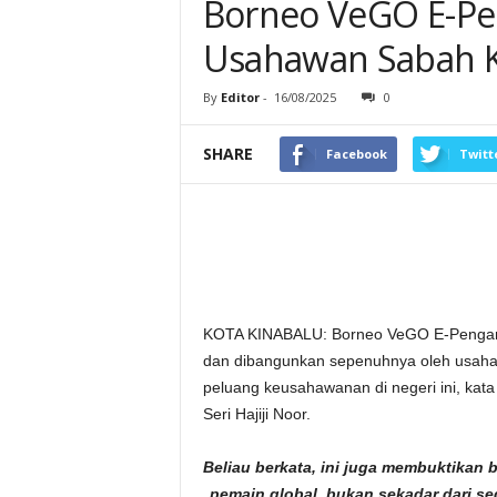
Borneo VeGO E-P
Usahawan Sabah K
By
Editor
-
16/08/2025
0
SHARE
Facebook
Twitt
KOTA KINABALU: Borneo VeGO E-Pengangku
dan dibangunkan sepenuhnya oleh usah
peluang keusahawanan di negeri ini, kata
Seri Hajiji Noor.
Beliau berkata, ini juga membuktikan
pemain global, bukan sekadar dari se