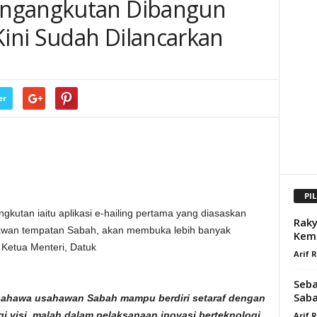
engangkutan Dibangun
ini Sudah Dilancarkan
er
PI
tan iaitu aplikasi e-hailing pertama yang diasaskan
Raky
awan tempatan Sabah, akan membuka lebih banyak
Kemb
 Ketua Menteri, Datuk
Arif 
Seba
Saba
 bahawa usahawan Sabah mampu berdiri setaraf dengan
gi visi, malah dalam pelaksanaan inovasi berteknologi
Arif 