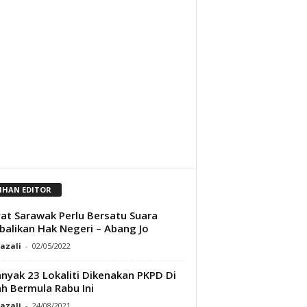
LIHAN EDITOR
at Sarawak Perlu Bersatu Suara
alikan Hak Negeri – Abang Jo
Razali
-
02/05/2022
nyak 23 Lokaliti Dikenakan PKPD Di
h Bermula Rabu Ini
Razali
-
24/08/2021