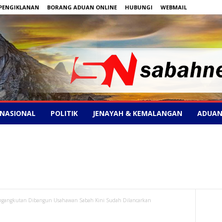
PENGIKLANAN
BORANG ADUAN ONLINE
HUBUNGI
WEBMAIL
NASIONAL
POLITIK
JENAYAH & KEMALANGAN
ADUAN
ngangkutan Dibangun Usahawan Sabah Kini Sudah Dilancarkan