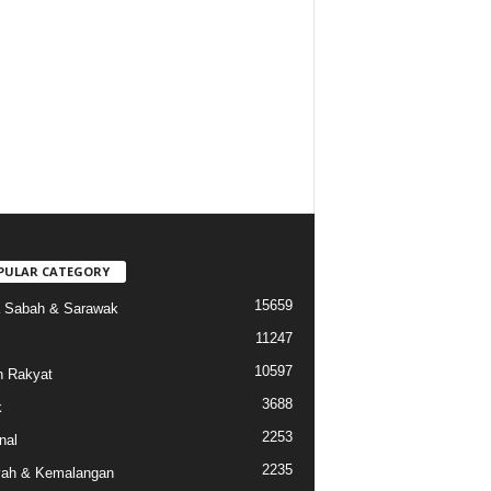
PULAR CATEGORY
15659
a Sabah & Sarawak
11247
10597
 Rakyat
3688
k
2253
nal
2235
ah & Kemalangan