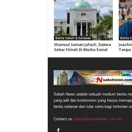
Berita Sabah & Sarawak
Berita 
Shamsul Saman Jufazli, Dakwa
Joachi
Sebar Fitnah Di Media Sosial
Tanpa 
Sabah News adalah sebuah medium berita me
yang adil dan kontroversi yang hanya memap
berita sebenar dan tular serta bagi tontonan 
Contact us:
admin@sabahnews.com.my