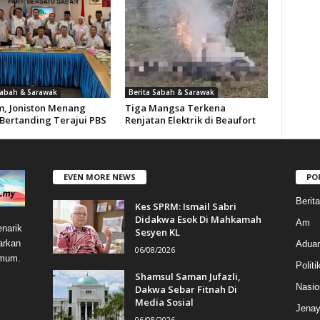
Sabah & Sarawak
Berita Sabah & Sarawak
m, Joniston Menang
Tiga Mangsa Terkena
Bertanding Terajui PBS
Renjatan Elektrik di Beaufort
EVEN MORE NEWS
PO
Berit
Kes SPRM: Ismail Sabri
Didakwa Esok Di Mahkamah
Am
narik
Sesyen KL
arkan
Aduan
06/08/2026
umum.
Politi
Shamsul Saman Jufazli,
Nasio
Dakwa Sebar Fitnah Di
Media Sosial
Jenay
06/08/2026