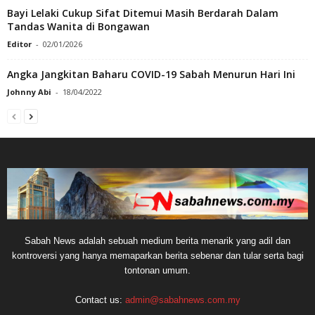
Bayi Lelaki Cukup Sifat Ditemui Masih Berdarah Dalam
Tandas Wanita di Bongawan
Editor
-
02/01/2026
Angka Jangkitan Baharu COVID-19 Sabah Menurun Hari Ini
Johnny Abi
-
18/04/2022
Sabah News adalah sebuah medium berita menarik yang adil dan
kontroversi yang hanya memaparkan berita sebenar dan tular serta bagi
tontonan umum.
Contact us:
admin@sabahnews.com.my