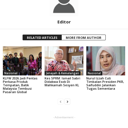
Editor
RELATED ARTICLES
MORE FROM AUTHOR
Nasional
Jenayah & Kemalangan
Nasional
KLFW 2026 Jadi Pentas
Kes SPRM: Ismail Sabri
Nurul Izzah Cuti
Perkasa Produk
Didakwa Esok Di
Timbalan Presiden PKR,
Tempatan, Batik
Mahkamah Sesyen KL
Saifuddin Jalankan
Malaysia Tembusi
Tugas Sementara
Pasaran Global
- Advertisement -