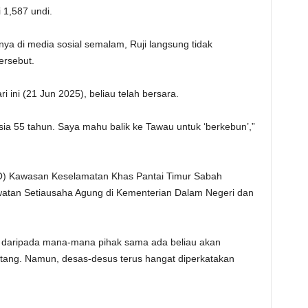
1,587 undi.
ya di media sosial semalam, Ruji langsung tidak
ersebut.
i ini (21 Jun 2025), beliau telah bersara.
ia 55 tahun. Saya mahu balik ke Tawau untuk ‘berkebun’,”
EO) Kawasan Keselamatan Khas Pantai Timur Sabah
atan Setiausaha Agung di Kementerian Dalam Negeri dan
i daripada mana-mana pihak sama ada beliau akan
atang. Namun, desas-desus terus hangat diperkatakan