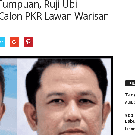
Tumpuan, Ruji Ubi
 Calon PKR Lawan Warisan
er
PI
Tang
Adib
900 
Lab
Johnn