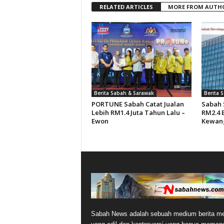
RELATED ARTICLES
MORE FROM AUTH
Berita Sabah & Sarawak
Berita 
PORTUNE Sabah Catat Jualan
Sabah 
Lebih RM1.4 Juta Tahun Lalu –
RM2.4 B
Ewon
Kewan
Sabah News adalah sebuah medium berita me