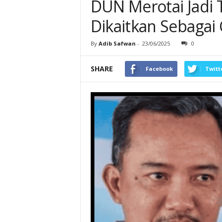
DUN Merotai Jadi 
Dikaitkan Sebagai
By
Adib Safwan
-
23/06/2025
0
SHARE
Facebook
Twitt