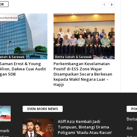
OR
Sabah & Sarawak
Berita Sabah & Sarawak
Saman Ernst & Young
Perkembangan Keselamatan
ilion, Dakwa Cuai Audit
Positif di ESS Zone Wajar
gan SDB
Disampaikan Secara Berkesan
kepada Wakil Negara Luar –
Hajiji
EVEN MORE NEWS
PO
Berit
Aliff Aziz Kembali Jadi
Tumpuan, Bintangi Drama
Am
narik
Poligami ‘Madu Atau Racun’