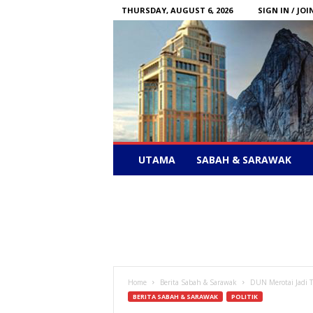
THURSDAY, AUGUST 6, 2026
SIGN IN / JOI
Sabah
UTAMA
SABAH & SARAWAK
News
–
Bebas
Bersuara
Home
Berita Sabah & Sarawak
DUN Merotai Jadi 
BERITA SABAH & SARAWAK
POLITIK