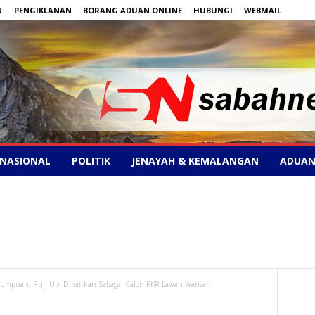
N
PENGIKLANAN
BORANG ADUAN ONLINE
HUBUNGI
WEBMAIL
NASIONAL
POLITIK
JENAYAH & KEMALANGAN
ADUAN
Tumpuan, Ruji Ubi Dikaitkan Sebagai Calon PKR Lawan Warisan