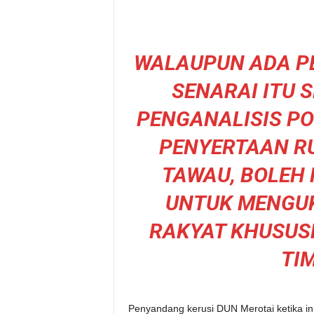
WALAUPUN ADA P
SENARAI ITU S
PENGANALISIS PO
PENYERTAAN RU
TAWAU, BOLEH 
UNTUK MENGU
RAKYAT KHUSUS
TI
Penyandang kerusi DUN Merotai ketika ini