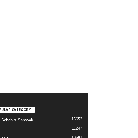
PULAR CATEGORY
15653
a Sabah & Sarawak
11247
10597