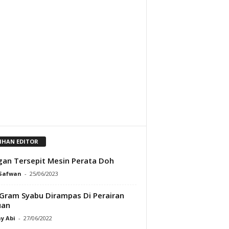
LIHAN EDITOR
an Tersepit Mesin Perata Doh
 Safwan
-
25/06/2023
Gram Syabu Dirampas Di Perairan
uan
y Abi
-
27/06/2022