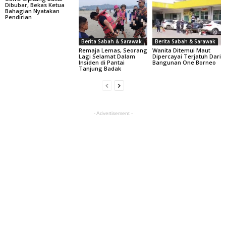
Dibubar, Bekas Ketua
Bahagian Nyatakan
Pendirian
Berita Sabah & Sarawak
Berita Sabah & Sarawak
Remaja Lemas, Seorang
Wanita Ditemui Maut
Lagi Selamat Dalam
Dipercayai Terjatuh Dari
Insiden di Pantai
Bangunan One Borneo
Tanjung Badak
- Advertisement -