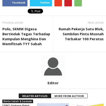
Facebook
Twitter
Previous article
Next article
Polis, SKMM Digesa
Rumah Pekerja Satu Blok,
Bertindak Tegas Terhadap
Sembilan Pintu Musnah
Kumpulan Menghina Dan
Terbakar 100 Peratus
Memfitnah TYT Sabah
Editor
RELATED ARTICLES
MORE FROM AUTHOR
Berita Sabah & Sarawak
USNO Sipitang Bakal