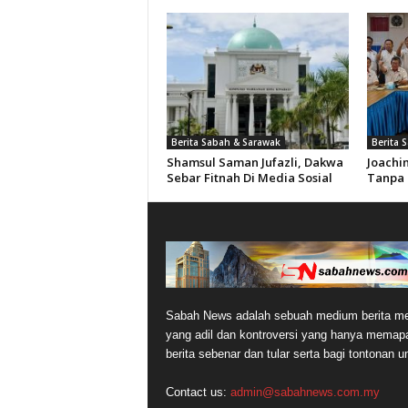
Berita Sabah & Sarawak
Berita 
Shamsul Saman Jufazli, Dakwa
Joachi
Sebar Fitnah Di Media Sosial
Tanpa 
Sabah News adalah sebuah medium berita me
yang adil dan kontroversi yang hanya memap
berita sebenar dan tular serta bagi tontonan 
Contact us:
admin@sabahnews.com.my