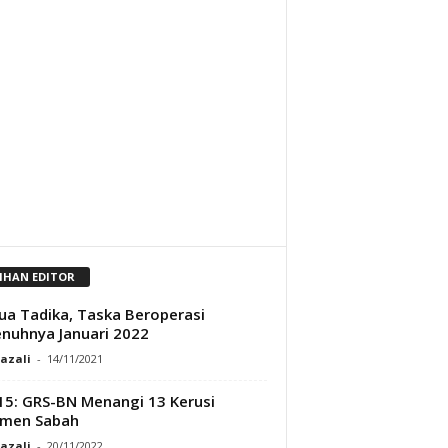
LIHAN EDITOR
a Tadika, Taska Beroperasi
nuhnya Januari 2022
Razali
-
14/11/2021
5: GRS-BN Menangi 13 Kerusi
imen Sabah
Razali
-
20/11/2022