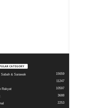
PULAR CATEGORY
15659
a Sabah & Sarawak
11247
10597
 Rakyat
3688
k
2253
nal