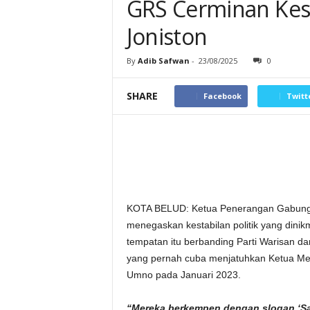
GRS Cerminan Kesta
Joniston
By
Adib Safwan
-
23/08/2025
0
SHARE
Facebook
Twitt
KOTA BELUD: Ketua Penerangan Gabunga
menegaskan kestabilan politik yang dinik
tempatan itu berbanding Parti Warisan d
yang pernah cuba menjatuhkan Ketua Men
Umno pada Januari 2023.
“Mereka berkempen dengan slogan ‘Sab