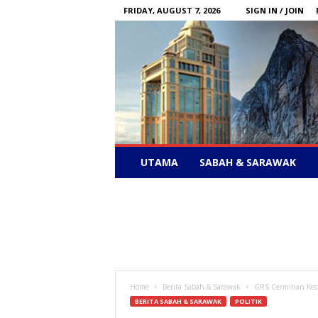
FRIDAY, AUGUST 7, 2026
SIGN IN / JOIN
Sabah
UTAMA
SABAH & SARAWAK
News
–
Bebas
Bersuara
Home
Berita Sabah & Sarawak
GRS Cerminan Kesta
BERITA SABAH & SARAWAK
POLITIK