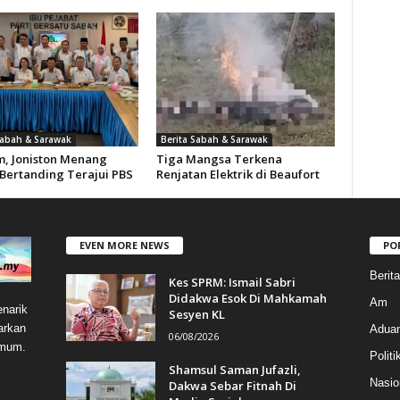
Sabah & Sarawak
Berita Sabah & Sarawak
m, Joniston Menang
Tiga Mangsa Terkena
Bertanding Terajui PBS
Renjatan Elektrik di Beaufort
EVEN MORE NEWS
PO
Berit
Kes SPRM: Ismail Sabri
Didakwa Esok Di Mahkamah
Am
narik
Sesyen KL
arkan
Aduan
06/08/2026
umum.
Politi
Shamsul Saman Jufazli,
Nasio
Dakwa Sebar Fitnah Di