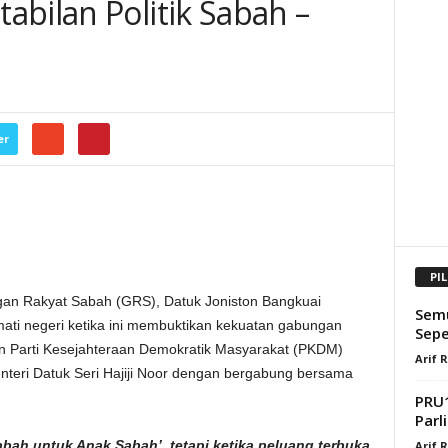
bilan Politik Sabah –
er
PI
n Rakyat Sabah (GRS), Datuk Joniston Bangkuai
Semu
mati negeri ketika ini membuktikan kekuatan gabungan
Sepe
an Parti Kesejahteraan Demokratik Masyarakat (PKDM)
Arif 
teri Datuk Seri Hajiji Noor dengan bergabung bersama
PRU1
Parl
ah untuk Anak Sabah’, tetapi ketika peluang terbuka,
Arif 