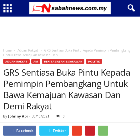
Home
Aduan Rakyat
GRS Sentiasa Buka Pintu Kepada Pemimpin Pembangkang
Untuk Bawa Kemajuan Kawasan Dan...
ADUAN RAKYAT
AM
BERITA SABAH & SARAWAK
POLITIK
GRS Sentiasa Buka Pintu Kepada
Pemimpin Pembangkang Untuk
Bawa Kemajuan Kawasan Dan
Demi Rakyat
By
Johnny Abi
-
30/10/2021
0
Facebook
Twitter