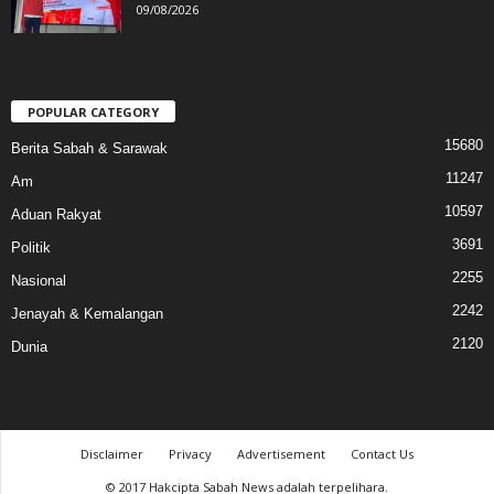
09/08/2026
POPULAR CATEGORY
15680
Berita Sabah & Sarawak
11247
Am
10597
Aduan Rakyat
3691
Politik
2255
Nasional
2242
Jenayah & Kemalangan
2120
Dunia
Disclaimer
Privacy
Advertisement
Contact Us
© 2017 Hakcipta Sabah News adalah terpelihara.