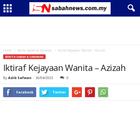
Home
Berita Sabah & Sarawak
Iktiraf Kejayaan Wanita – Azizah
BERITA SABAH & SARAWAK
Iktiraf Kejayaan Wanita – Azizah
By
Adib Safwan
-
30/04/2023
0
Facebook
Twitter