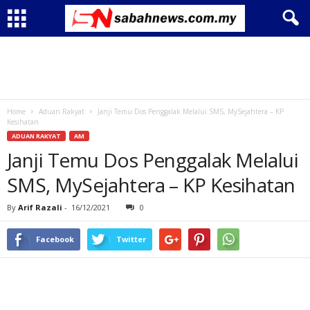
Home
Aduan Rakyat
Janji Temu Dos Penggalak Melalui SMS, MySejahtera – KP
Kesihatan
ADUAN RAKYAT
AM
Janji Temu Dos Penggalak Melalui
SMS, MySejahtera – KP Kesihatan
By
Arif Razali
-
16/12/2021
0
Facebook
Twitter