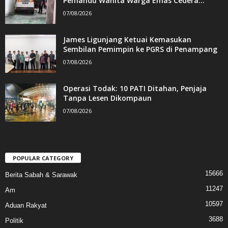
Pemandu Wanita Warga Emas Cedera...
07/08/2026
James Ligunjang Ketuai Kemasukan
Sembilan Pemimpin ke PGRS di Penampang
07/08/2026
Operasi Todak: 10 PATI Ditahan, Penjaja
Tanpa Lesen Dikompaun
07/08/2026
POPULAR CATEGORY
15666
Berita Sabah & Sarawak
11247
Am
10597
Aduan Rakyat
3688
Politik