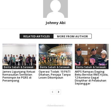
Johnny Abi
RELATED ARTICLES
MORE FROM AUTHOR
Berita Sabah & Sarawak
Berita Sabah & Sarawak
Berita Sabah & Sarawak
James Ligunjang Ketuai
Operasi Todak: 10 PATI
AKPS Rampas Daging
Kemasukan Sembilan
Ditahan, Penjaja Tanpa
Beku Bernilai RM3.4 Juta,
Pemimpin ke PGRS di
Lesen Dikompaun
12 Kontena Gagal
Penampang
Diisytihar di Pelabuhan
Sepanggar
- Advertisement -