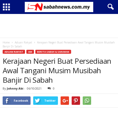
Home
Aduan Rakyat
Kerajaan Negeri Buat Persediaan Awal Tangani Musim Musibah
Banjir Di Sabah
ADUAN RAKYAT
AM
BERITA SABAH & SARAWAK
Kerajaan Negeri Buat Persediaan
Awal Tangani Musim Musibah
Banjir Di Sabah
By
Johnny Abi
-
06/10/2021
0
Facebook
Twitter