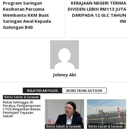
Program Saringan
KERAJAAN NEGERI TERIMA
Kesihatan Percuma
DIVIDEN LEBIH RM113 JUTA
Membantu KKM Buat
DARIPADA 12 GLC TAHUN
Saringan Awal Kepada
INI
Golongan B40
Johnny Abi
RELATED ARTICLES
MORE FROM AUTHOR
Berita Sabah & Sarawak
Rebat Sehingga 30
Peratus, Pengampunan
CTOS Ringankan Beban
Peminjam Yayasan
Sabah
Berita Sabah & Sarawak
Berita Sabah & Sarawak