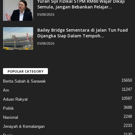
Yuran Sijil Fizikal STPM RM60 Wajar Dikaji
Semula, Jangan Bebankan Pelajar...
05/08/2026
Bailey Bridge Sementara di Jalan Tun Fuad
Dijangka Siap Dalam Tempoh...
05/08/2026
POPULAR CATEGORY
15650
Berita Sabah & Sarawak
11247
Am
10597
Aduan Rakyat
3688
Politik
2248
Nasional
2233
Jenayah & Kemalangan
2120