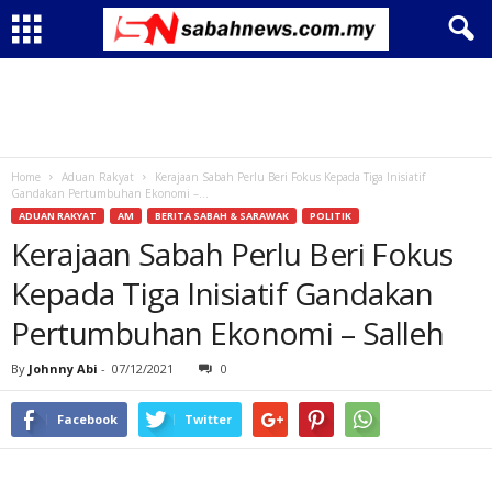
Home
Aduan Rakyat
Kerajaan Sabah Perlu Beri Fokus Kepada Tiga Inisiatif
Gandakan Pertumbuhan Ekonomi –...
ADUAN RAKYAT
AM
BERITA SABAH & SARAWAK
POLITIK
Kerajaan Sabah Perlu Beri Fokus
Kepada Tiga Inisiatif Gandakan
Pertumbuhan Ekonomi – Salleh
By
Johnny Abi
-
07/12/2021
0
Facebook
Twitter