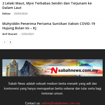
2 Lelaki Maut, Myvi Terbabas Sendiri dan Terjunam ke
Dalam Laut
Editor
-
03/03/2024
Muhyiddin Penerima Pertama Suntikan Vaksin COVID-19
Hujung Bulan Ini – KJ
Arif Razali
-
12/02/2021
Sabah News adalah sebuah medium berita menarik yang adil dan
kontroversi yang hanya memaparkan berita sebenar dan tular serta bagi
tontonan umum.
Contact us:
admin@sabahnews.com.my