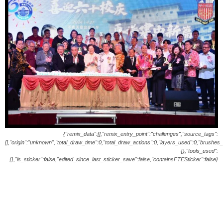
{"remix_data":[],"remix_entry_point":"challenges","source_tags":
[],"origin":"unknown","total_draw_time":0,"total_draw_actions":0,"layers_used":0,"brushes
{},"tools_used":
{},"is_sticker":false,"edited_since_last_sticker_save":false,"containsFTESticker":false}