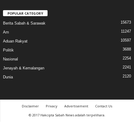
POPULAR CATEGORY
15673
Berita Sabah & Sarawak
11247
Am
10597
Aduan Rakyat
3688
Politik
2254
Nasional
2241
Jenayah & Kemalangan
2120
Dunia
Disclaimer
Privacy
Advertisement
Contact Us
© 2017 Hakcipta Sabah News adalah terpelihara.