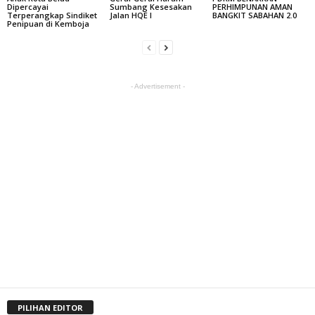
Dipercayai
Sumbang Kesesakan
PERHIMPUNAN AMAN
Terperangkap Sindiket
Jalan HQE I
BANGKIT SABAHAN 2.0
Penipuan di Kemboja
- Advertisement -
PILIHAN EDITOR