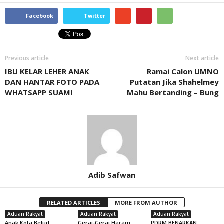
Facebook
Twitter
Previous article
Next article
IBU KELAR LEHER ANAK
Ramai Calon UMNO
DAN HANTAR FOTO PADA
Putatan Jika Shahelmey
WHATSAPP SUAMI
Mahu Bertanding – Bung
Adib Safwan
RELATED ARTICLES
MORE FROM AUTHOR
Aduan Rakyat
Aduan Rakyat
Aduan Rakyat
Anak Kota Belud
Gerai-Gerai Haram
PDRM BENARKAN