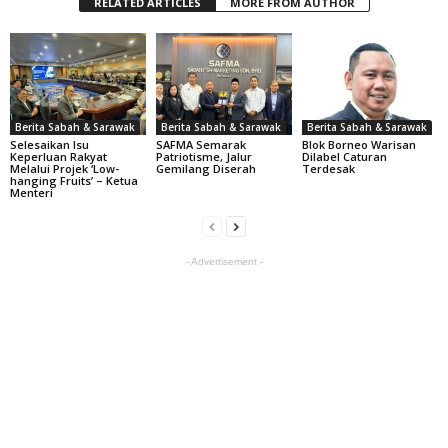
RELATED ARTICLES
MORE FROM AUTHOR
Berita Sabah & Sarawak
Berita Sabah & Sarawak
Berita Sabah & Sarawak
Selesaikan Isu
SAFMA Semarak
Blok Borneo Warisan
Keperluan Rakyat
Patriotisme, Jalur
Dilabel Caturan
Melalui Projek ‘Low-
Gemilang Diserah
Terdesak
hanging Fruits’ – Ketua
Menteri
- Advertisement -