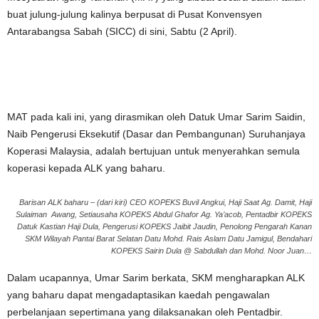
buat julung-julung kalinya berpusat di Pusat Konvensyen
Antarabangsa Sabah (SICC) di sini, Sabtu (2 April).
MAT pada kali ini, yang dirasmikan oleh Datuk Umar Sarim Saidin,
Naib Pengerusi Eksekutif (Dasar dan Pembangunan) Suruhanjaya
Koperasi Malaysia, adalah bertujuan untuk menyerahkan semula
koperasi kepada ALK yang baharu.
Barisan ALK baharu – (dari kiri) CEO KOPEKS Buvil Angkui, Haji Saat Ag. Damit, Haji
Sulaiman Awang, Setiausaha KOPEKS Abdul Ghafor Ag. Ya’acob, Pentadbir KOPEKS
Datuk Kastian Haji Dula, Pengerusi KOPEKS Jaibit Jaudin, Penolong Pengarah Kanan
SKM Wilayah Pantai Barat Selatan Datu Mohd. Rais Aslam Datu Jamigul, Bendahari
KOPEKS Sairin Dula @ Sabdullah dan Mohd. Noor Juan…
Dalam ucapannya, Umar Sarim berkata, SKM mengharapkan ALK
yang baharu dapat mengadaptasikan kaedah pengawalan
perbelanjaan sepertimana yang dilaksanakan oleh Pentadbir.