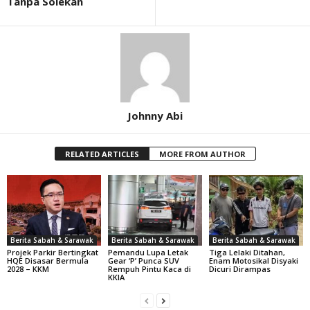
Tanpa Solekan
Johnny Abi
RELATED ARTICLES
MORE FROM AUTHOR
Berita Sabah & Sarawak
Berita Sabah & Sarawak
Berita Sabah & Sarawak
Projek Parkir Bertingkat
Pemandu Lupa Letak
Tiga Lelaki Ditahan,
HQE Disasar Bermula
Gear ‘P’ Punca SUV
Enam Motosikal Disyaki
2028 – KKM
Rempuh Pintu Kaca di
Dicuri Dirampas
KKIA