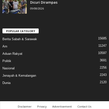
Dicuri Dirampas
09/08/2026
POPULAR CATEGORY
15685
Berita Sabah & Sarawak
11247
Am
10597
Aduan Rakyat
3691
Politik
2256
Nasional
2243
Jenayah & Kemalangan
2120
Dunia
Disclaimer
Privacy
Advertisement
Contact Us