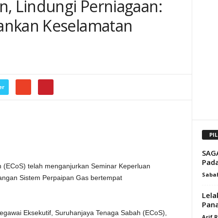
n, Lindungi Perniagaan:
ankan Keselamatan
er
PI
SAGA
Pad
(ECoS) telah menganjurkan Seminar Keperluan
Saba
ngan Sistem Perpaipan Gas bertempat
Lela
Pan
 Pegawai Eksekutif, Suruhanjaya Tenaga Sabah (ECoS),
Arif 