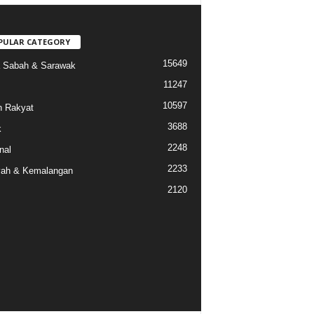
PULAR CATEGORY
15649
a Sabah & Sarawak
11247
10597
 Rakyat
3688
k
2248
nal
2233
ah & Kemalangan
2120