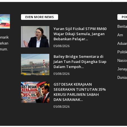
EVEN MORE NEWS
PO
Berit
Yuran Sijil Fizikal STPM RM60
Wajar Dikaji Semula, Jangan
Am
narik
Bebankan Pelajar...
arkan
Aduan
05/08/2026
umum.
Politi
Bailey Bridge Sementara di
Nasio
Jalan Tun Fuad Dijangka Siap
Dalam Tempoh...
Jenay
05/08/2026
Dunia
G57 DESAK KERAJAAN
SEGERAKAN TUNTUTAN 35%
KERUSI PARLIMEN SABAH
DAN SARAWAK...
05/08/2026