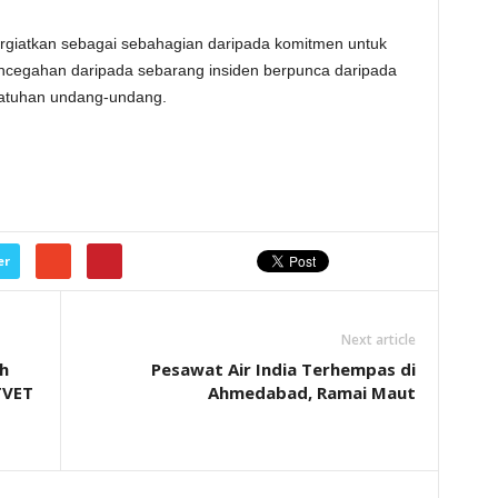
ergiatkan sebagai sebahagian daripada komitmen untuk
ncegahan daripada sebarang insiden berpunca daripada
atuhan undang-undang.
er
Next article
h
Pesawat Air India Terhempas di
TVET
Ahmedabad, Ramai Maut