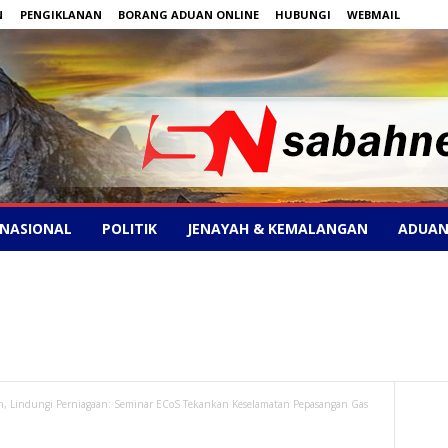
N
PENGIKLANAN
BORANG ADUAN ONLINE
HUBUNGI
WEBMAIL
NASIONAL
POLITIK
JENAYAH & KEMALANGAN
ADUAN
n, Lindungi Perniagaan: Seminar ECoS Tekankan Keselamatan Pepasangan Gas