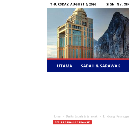
THURSDAY, AUGUST 6, 2026
SIGN IN / JOI
Sabah
UTAMA
SABAH & SARAWAK
News
–
Bebas
Bersuara
Home
Berita Sabah & Sarawak
Lindungi Pelangga
BERITA SABAH & SARAWAK