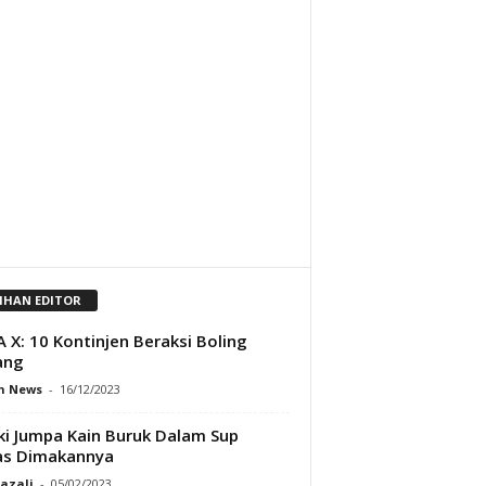
LIHAN EDITOR
 X: 10 Kontinjen Beraksi Boling
ang
h News
-
16/12/2023
ki Jumpa Kain Buruk Dalam Sup
as Dimakannya
Razali
-
05/02/2023