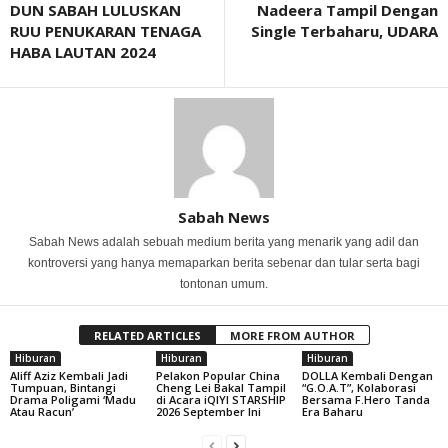
DUN SABAH LULUSKAN
Nadeera Tampil Dengan
RUU PENUKARAN TENAGA
Single Terbaharu, UDARA
HABA LAUTAN 2024
Sabah News
Sabah News adalah sebuah medium berita yang menarik yang adil dan
kontroversi yang hanya memaparkan berita sebenar dan tular serta bagi
tontonan umum.
RELATED ARTICLES
MORE FROM AUTHOR
Hiburan
Hiburan
Hiburan
Aliff Aziz Kembali Jadi
Pelakon Popular China
DOLLA Kembali Dengan
Tumpuan, Bintangi
Cheng Lei Bakal Tampil
“G.O.A.T”, Kolaborasi
Drama Poligami ‘Madu
di Acara iQIYI STARSHIP
Bersama F.Hero Tanda
Atau Racun’
2026 September Ini
Era Baharu