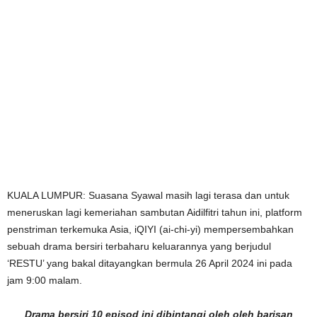
KUALA LUMPUR: Suasana Syawal masih lagi terasa dan untuk
meneruskan lagi kemeriahan sambutan Aidilfitri tahun ini, platform
penstriman terkemuka Asia, iQIYI (ai-chi-yi) mempersembahkan
sebuah drama bersiri terbaharu keluarannya yang berjudul
‘RESTU’ yang bakal ditayangkan bermula 26 April 2024 ini pada
jam 9:00 malam.
Drama bersiri 10 episod ini dibintangi oleh oleh barisan