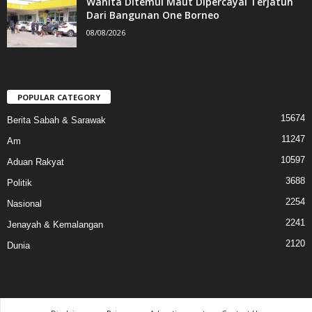
Wanita Ditemui Maut Dipercayai Terjatuh
Dari Bangunan One Borneo
08/08/2026
POPULAR CATEGORY
15674
Berita Sabah & Sarawak
11247
Am
10597
Aduan Rakyat
3688
Politik
2254
Nasional
2241
Jenayah & Kemalangan
2120
Dunia