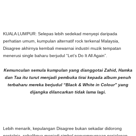
KUALA LUMPUR: Selepas lebih sedekad menyepi daripada
perhatian umum, kumpulan alternatif rock terkenal Malaysia,
Disagree akhirnya kembali mewarnai industri muzik tempatan
menerusi single baharu berjudul “Let’s Do It All Again”.
Kemunculan semula kumpulan yang dianggotai Zahid, Hamka
dan Taa itu turut menjadi pembuka tirai kepada album penuh
terbaharu mereka berjudul “Black & White in Colour” yang
dijangka dilancarkan tidak lama lagi.
Lebih menarik, kepulangan Disagree bukan sekadar didorong
nostalgia, sebaliknya menjadi simbol penyempurnaan perjalanan