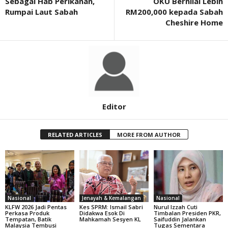
Sebagai Hab Perikanan,
OKU Bernilai Lebih
Rumpai Laut Sabah
RM200,000 kepada Sabah
Cheshire Home
Editor
RELATED ARTICLES
MORE FROM AUTHOR
Nasional
Jenayah & Kemalangan
Nasional
KLFW 2026 Jadi Pentas
Kes SPRM: Ismail Sabri
Nurul Izzah Cuti
Perkasa Produk
Didakwa Esok Di
Timbalan Presiden PKR,
Tempatan, Batik
Mahkamah Sesyen KL
Saifuddin Jalankan
Malaysia Tembusi
Tugas Sementara