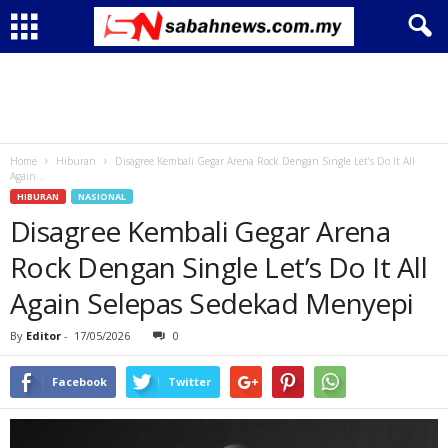
Home
Hiburan
Disagree Kembali Gegar Arena Rock Dengan Single Let’s Do It All
Again...
HIBURAN
NASIONAL
Disagree Kembali Gegar Arena
Rock Dengan Single Let’s Do It All
Again Selepas Sedekad Menyepi
By
Editor
-
17/05/2026
0
Facebook
Twitter