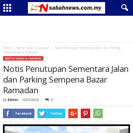
Home
Berita Sabah & Sarawak
Notis Penutupan Sementara Jalan dan Parking
Sempena Bazar Ramadan
BERITA SABAH & SARAWAK
Notis Penutupan Sementara Jalan
dan Parking Sempena Bazar
Ramadan
By
Editor
-
12/03/2024
0
Facebook
Twitter