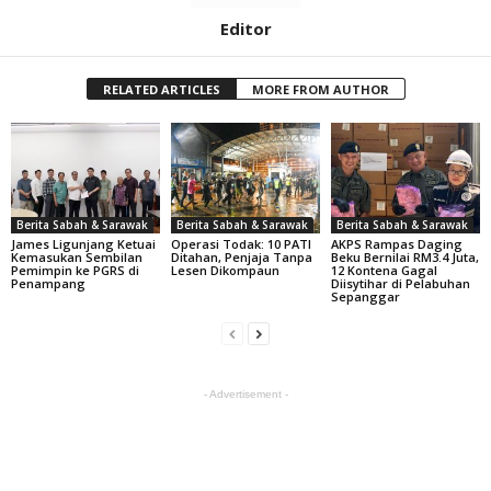
Editor
RELATED ARTICLES
MORE FROM AUTHOR
Berita Sabah & Sarawak
Berita Sabah & Sarawak
Berita Sabah & Sarawak
James Ligunjang Ketuai
Operasi Todak: 10 PATI
AKPS Rampas Daging
Kemasukan Sembilan
Ditahan, Penjaja Tanpa
Beku Bernilai RM3.4 Juta,
Pemimpin ke PGRS di
Lesen Dikompaun
12 Kontena Gagal
Penampang
Diisytihar di Pelabuhan
Sepanggar
- Advertisement -