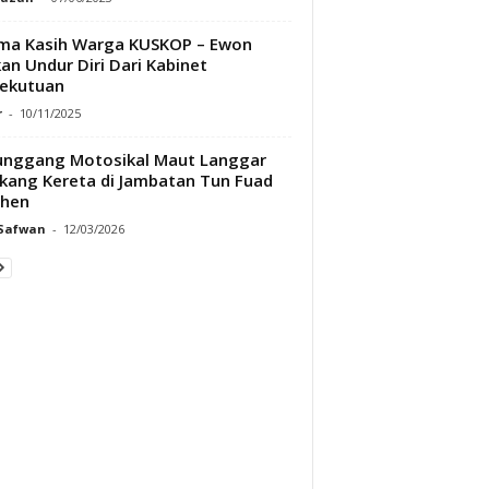
ma Kasih Warga KUSKOP – Ewon
an Undur Diri Dari Kabinet
ekutuan
r
-
10/11/2025
unggang Motosikal Maut Langgar
kang Kereta di Jambatan Tun Fuad
phen
 Safwan
-
12/03/2026