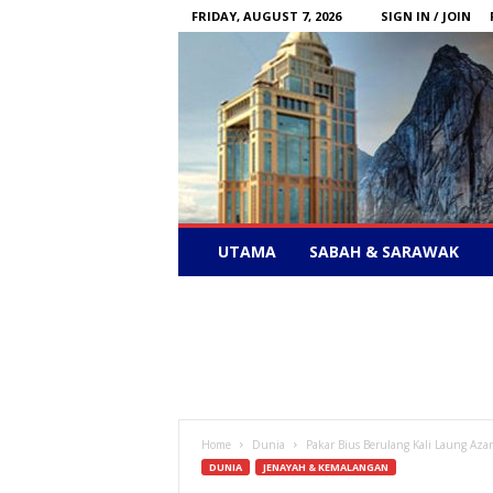
FRIDAY, AUGUST 7, 2026
SIGN IN / JOIN
Sabah
UTAMA
SABAH & SARAWAK
News
–
Bebas
Bersuara
Home
Dunia
Pakar Bius Berulang Kali Laung Az
DUNIA
JENAYAH & KEMALANGAN