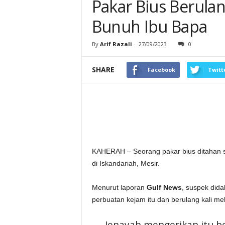
Pakar Bius Berulan
Bunuh Ibu Bapa
By
Arif Razali
-
27/09/2023
0
SHARE
Facebook
Twitt
KAHERAH – Seorang pakar bius ditahan 
di Iskandariah, Mesir.
Menurut laporan
Gulf News
, suspek did
perbuatan kejam itu dan berulang kali m
Jenayah mengerikan itu b