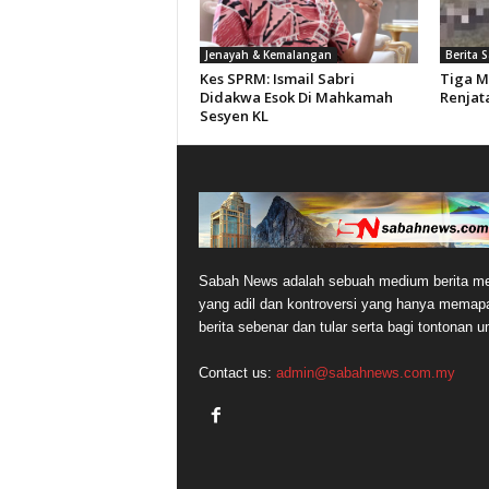
Jenayah & Kemalangan
Berita 
Kes SPRM: Ismail Sabri
Tiga M
Didakwa Esok Di Mahkamah
Renjata
Sesyen KL
Sabah News adalah sebuah medium berita me
yang adil dan kontroversi yang hanya memap
berita sebenar dan tular serta bagi tontonan 
Contact us:
admin@sabahnews.com.my