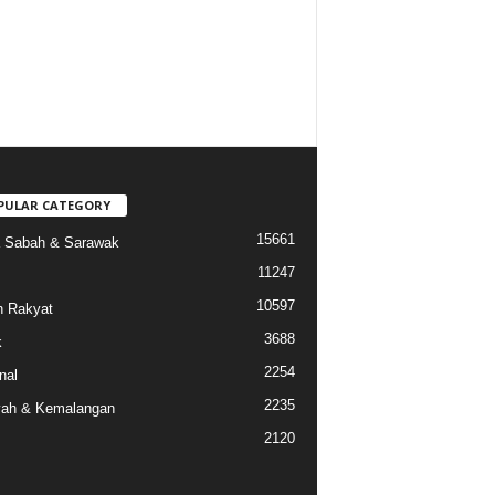
PULAR CATEGORY
15661
a Sabah & Sarawak
11247
10597
 Rakyat
3688
k
2254
nal
2235
ah & Kemalangan
2120