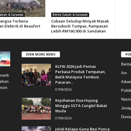
Sabah & Sarawak
Berita Sabah & Sarawak
angsa Terkena
Cubaan Seludup Minyak Masak
n Elektrik di Beaufort
Bersubsidi Tumpas, Rampasan
Lebih RM160,000 di Sandakan
EVEN MORE NEWS
PO
Berit
KLFW 2026 Jadi Pentas
Perkasa Produk Tempatan,
Am
narik
Batik Malaysia Tembusi
arkan
Pasaran...
Aduan
umum.
07/08/2026
Politi
Nasio
Kejohanan Dua Hujung
Minggu SSTA Cungkil Bakat
Jenay
Muda
Dunia
07/08/2026
Jolok Kelapa Guna Besi Punca