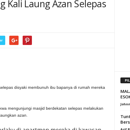
g Kali Laung Azan Selepas
er
PI
selepas disyaki membunuh ibu bapanya di rumah mereka
MAL
ESOK
Johnn
akwa mengunjungi masjid berdekatan selepas melakukan
elaungkan azan.
Tunt
Bers
erlaku di apartmen mereka di kawasan
Arif 