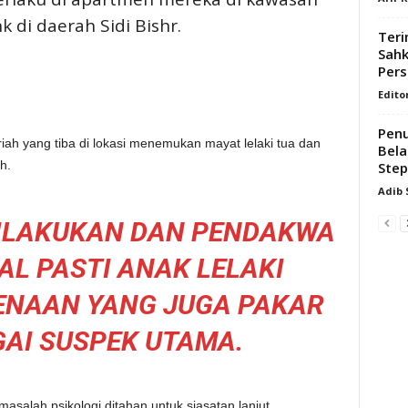
k di daerah Sidi Bishr.
Teri
Sahk
Pers
Edito
Pen
ah yang tiba di lokasi menemukan mayat lelaki tua dan
Bela
h.
Ste
Adib
DILAKUKAN DAN PENDAKWA
L PASTI ANAK LELAKI
ENAAN YANG JUGA PAKAR
GAI SUSPEK UTAMA.
asalah psikologi ditahan untuk siasatan lanjut.