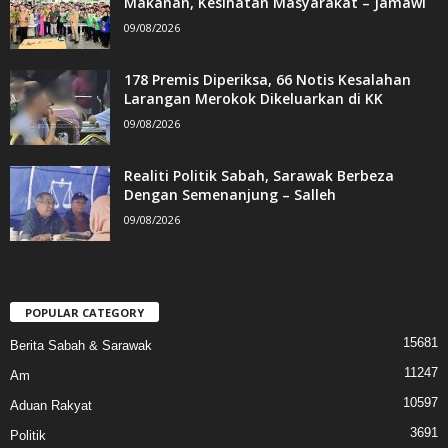
Makanan, Kesihatan Masyarakat – Jamawi
09/08/2026
178 Premis Diperiksa, 66 Notis Kesalahan
Larangan Merokok Dikeluarkan di KK
09/08/2026
Realiti Politik Sabah, Sarawak Berbeza
Dengan Semenanjung – Salleh
09/08/2026
POPULAR CATEGORY
15681
Berita Sabah & Sarawak
11247
Am
10597
Aduan Rakyat
3691
Politik