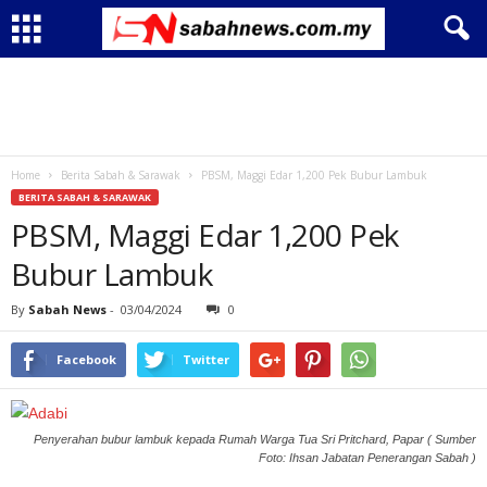
Home
Berita Sabah & Sarawak
PBSM, Maggi Edar 1,200 Pek Bubur Lambuk
BERITA SABAH & SARAWAK
PBSM, Maggi Edar 1,200 Pek
Bubur Lambuk
By
Sabah News
-
03/04/2024
0
Facebook
Twitter
Penyerahan bubur lambuk kepada Rumah Warga Tua Sri Pritchard, Papar ( Sumber
Foto: Ihsan Jabatan Penerangan Sabah )