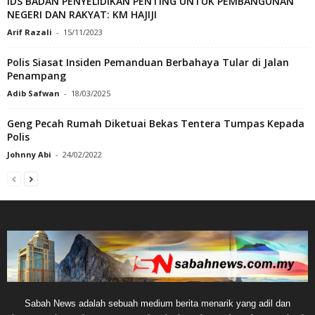
IDS BADAN PENYELIDIKAN PENTING UNTUK PEMBANGUNAN
NEGERI DAN RAKYAT: KM HAJIJI
Arif Razali
-
15/11/2023
Polis Siasat Insiden Pemanduan Berbahaya Tular di Jalan
Penampang
Adib Safwan
-
18/03/2025
Geng Pecah Rumah Diketuai Bekas Tentera Tumpas Kepada
Polis
Johnny Abi
-
24/02/2022
Sabah News adalah sebuah medium berita menarik yang adil dan