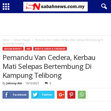
Home
Aduan Rakyat
Pemandu Van Cedera, Kerbau Mati Selepas Bertembung Di
Kampung Telibong
ADUAN RAKYAT
AM
BERITA SABAH & SARAWAK
Pemandu Van Cedera, Kerbau
Mati Selepas Bertembung Di
Kampung Telibong
By
Johnny Abi
-
15/12/2021
0
Facebook
Twitter