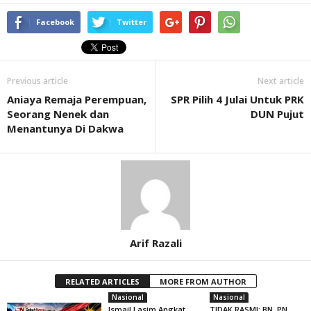
Facebook
Twitter
Previous article
Next article
Aniaya Remaja Perempuan,
SPR Pilih 4 Julai Untuk PRK
Seorang Nenek dan
DUN Pujut
Menantunya Di Dakwa
Arif Razali
RELATED ARTICLES
MORE FROM AUTHOR
Nasional
Nasional
Ismail Lasim Angkat
TIDAK RASMI: BN, PN