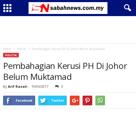
Home
Politik
Pembahagian Kerusi PH Di Johor Belum Muktamad
POLITIK
Pembahagian Kerusi PH Di Johor
Belum Muktamad
By
Arif Razali
-
19/05/2017
0
Facebook
Twitter