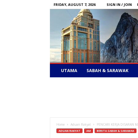
FRIDAY, AUGUST 7, 2026
SIGN IN / JOIN
Sabah
UTAMA
SABAH & SARAWAK
News
–
Bebas
Bersuara
Home
Aduan Rakyat
PENCARI KERJA DISARAN M
ADUAN RAKYAT
AM
BERITA SABAH & SARAWAK