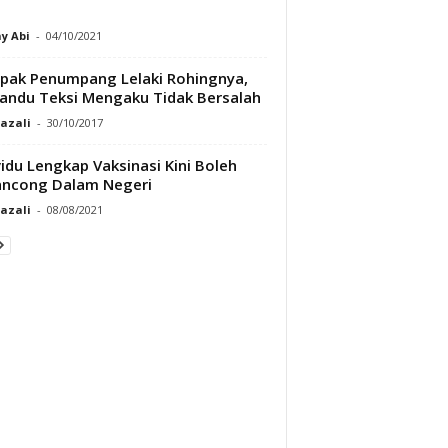
y Abi
-
04/10/2021
ak Penumpang Lelaki Rohingnya,
ndu Teksi Mengaku Tidak Bersalah
Razali
-
30/10/2017
vidu Lengkap Vaksinasi Kini Boleh
ancong Dalam Negeri
Razali
-
08/08/2021