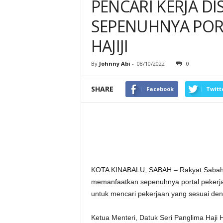
PENCARI KERJA D
SEPENUHNYA PORT
HAJIJI
By
Johnny Abi
-
08/10/2022
0
SHARE
Facebook
Twitt
KOTA KINABALU, SABAH – Rakyat Sabah kh
memanfaatkan sepenuhnya portal pekerja
untuk mencari pekerjaan yang sesuai de
Ketua Menteri, Datuk Seri Panglima Haji H