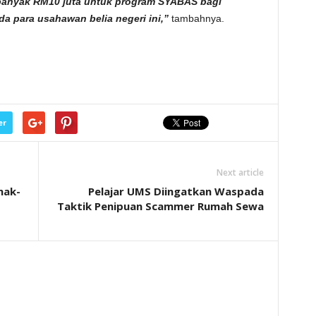
banyak RM10 juta untuk program SYABAS bagi
 para usahawan belia negeri ini,”
tambahnya.
er
Next article
nak-
Pelajar UMS Diingatkan Waspada
Taktik Penipuan Scammer Rumah Sewa