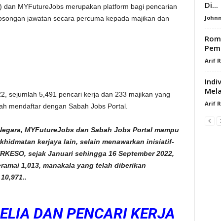
Di...
P) dan MYFutureJobs merupakan platform bagi pencarian
Johnn
kosongan jawatan secara percuma kepada majikan dan
Romp
Pema
Arif 
Indi
Mel
2, sejumlah 5,491 pencari kerja dan 233 majikan yang
Arif 
h mendaftar dengan Sabah Jobs Portal.
Negara, MYFutureJobs dan Sabah Jobs Portal mampu
idmatan kerjaya lain, selain menawarkan inisiatif-
PERKESO, sejak Januari sehingga 16 September 2022,
ramai 1,013, manakala yang telah diberikan
10,971..
ELIA DAN PENCARI KERJA