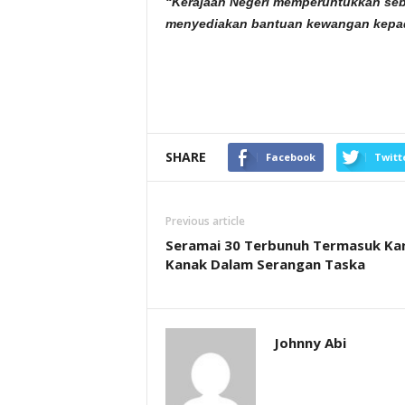
“Kerajaan Negeri memperuntukkan se
menyediakan bantuan kewangan kepada
SHARE
Facebook
Twitt
Previous article
Seramai 30 Terbunuh Termasuk Ka
Kanak Dalam Serangan Taska
Johnny Abi