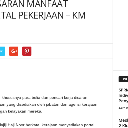
ISARAN MANFAAT
AL PEKERJAAN – KM
er
PI
SPRM
Indi
ususnya para belia dan pencari kerja disaran
Pen
an yang disediakan oleh jabatan dan agensi kerajaan
Arif 
ngan kelayakan mereka.
Mesk
2 Kl
ajiji Haji Noor berkata, kerajaan menyediakan portal