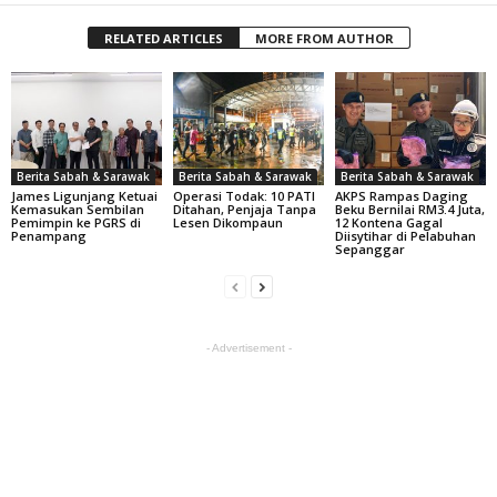
RELATED ARTICLES
MORE FROM AUTHOR
Berita Sabah & Sarawak
Berita Sabah & Sarawak
Berita Sabah & Sarawak
James Ligunjang Ketuai
Operasi Todak: 10 PATI
AKPS Rampas Daging
Kemasukan Sembilan
Ditahan, Penjaja Tanpa
Beku Bernilai RM3.4 Juta,
Pemimpin ke PGRS di
Lesen Dikompaun
12 Kontena Gagal
Penampang
Diisytihar di Pelabuhan
Sepanggar
- Advertisement -