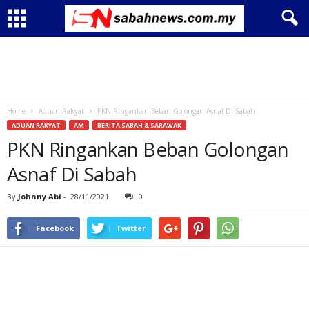
Home
Aduan Rakyat
PKN Ringankan Beban Golongan Asnaf Di Sabah
ADUAN RAKYAT
AM
BERITA SABAH & SARAWAK
PKN Ringankan Beban Golongan
Asnaf Di Sabah
By
Johnny Abi
-
28/11/2021
0
Facebook
Twitter