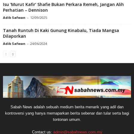
Isu ‘Murut Kafir’ Shafie Bukan Perkara Remeh, Jangan Alih
Perhatian – Dennison
Adib Safwan
-
12/09/2025
Tanah Runtuh Di Kaki Gunung Kinabalu, Tiada Mangsa
Dilaporkan
Adib Safwan
-
24/06/2024
Sabah News adalah sebuah medium berita menarik yang adil dan
kontroversi yang hanya memaparkan berita sebenar dan tular serta bagi
tontonan umum.
Contact us:
admin@sabahnews.com.my