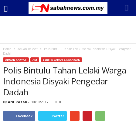
Home
Aduan Rakyat
Polis Bintulu Tahan Lelaki Warga Indonesia Disyaki Pengedar
Dadah
ADUAN RAKYAT
AM
BERITA SABAH & SARAWAK
Polis Bintulu Tahan Lelaki Warga
Indonesia Disyaki Pengedar
Dadah
By
Arif Razali
-
10/10/2017
0
Facebook
Twitter