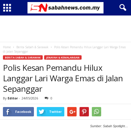
Home
Berita Sabah & Sarawak
Polis Kesan Pemandu Hilux Langgar Lari Warga Emas
di Jalan Sepanggar
BERITA SABAH & SARAWAK
JENAYAH & KEMALANGAN
Polis Kesan Pemandu Hilux
Langgar Lari Warga Emas di Jalan
Sepanggar
By
Editor
-
24/05/2026
0
Facebook
Twitter
Sumber: Sabah Spotlight…