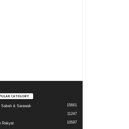
PULAR CATEGORY
15661
a Sabah & Sarawak
11247
10597
 Rakyat