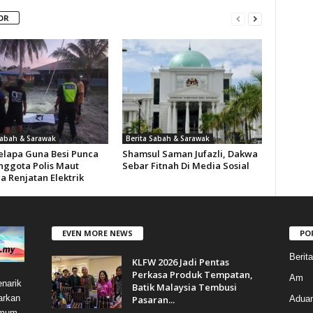
OR
Sabah & Sarawak
Berita Sabah & Sarawak
Kelapa Guna Besi Punca
Shamsul Saman Jufazli, Dakwa
nggota Polis Maut
Sebar Fitnah Di Media Sosial
a Renjatan Elektrik
EVEN MORE NEWS
PO
Berit
KLFW 2026 Jadi Pentas
Perkasa Produk Tempatan,
Am
narik
Batik Malaysia Tembusi
arkan
Pasaran...
Aduan
umum.