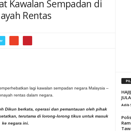
tat Kawalan Sempadan di
nayah Rentas
er
PI
mperhebatkan lagi kawalan sempadan negara Malaysia –
HAJI
jenayah rentas dalam negara.
JULA
Adib
eh Dikun berkata, operasi dan pemantauan oleh pihak
ketatkan, terutama di lorong-lorong tikus untuk masuk
Poli
Ramp
ke negara ini.
Taw