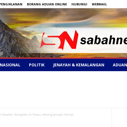
PENGIKLANAN
BORANG ADUAN ONLINE
HUBUNGI
WEBMAIL
NASIONAL
POLITIK
JENAYAH & KEMALANGAN
ADUAN
tat Kawalan Sempadan di Tawau, Kekang Jenayah Rentas