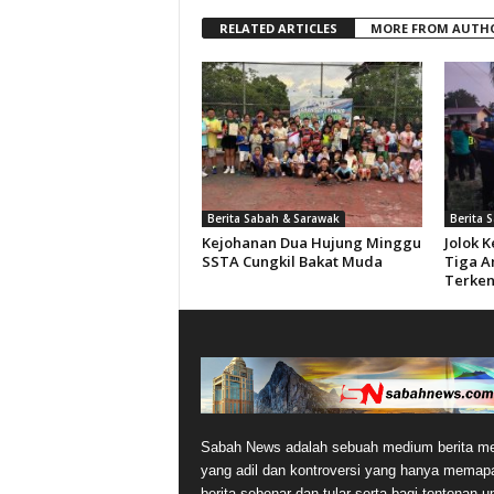
RELATED ARTICLES
MORE FROM AUTH
Berita Sabah & Sarawak
Berita 
Kejohanan Dua Hujung Minggu
Jolok 
SSTA Cungkil Bakat Muda
Tiga A
Terken
Sabah News adalah sebuah medium berita me
yang adil dan kontroversi yang hanya memap
berita sebenar dan tular serta bagi tontonan 