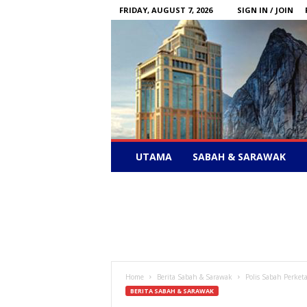
FRIDAY, AUGUST 7, 2026
SIGN IN / JOIN
Sabah
UTAMA
SABAH & SARAWAK
News
–
Bebas
Bersuara
Home
Berita Sabah & Sarawak
Polis Sabah Perke
BERITA SABAH & SARAWAK