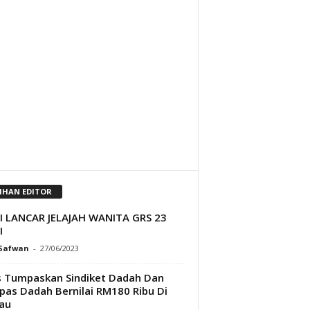
LIHAN EDITOR
JI LANCAR JELAJAH WANITA GRS 23
I
 Safwan
-
27/06/2023
s Tumpaskan Sindiket Dadah Dan
as Dadah Bernilai RM180 Ribu Di
au