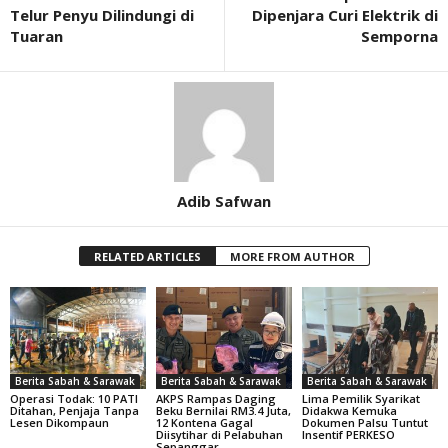
Telur Penyu Dilindungi di
Dipenjara Curi Elektrik di
Tuaran
Semporna
Adib Safwan
RELATED ARTICLES
MORE FROM AUTHOR
Berita Sabah & Sarawak
Berita Sabah & Sarawak
Berita Sabah & Sarawak
Operasi Todak: 10 PATI
AKPS Rampas Daging
Lima Pemilik Syarikat
Ditahan, Penjaja Tanpa
Beku Bernilai RM3.4 Juta,
Didakwa Kemuka
Lesen Dikompaun
12 Kontena Gagal
Dokumen Palsu Tuntut
Diisytihar di Pelabuhan
Insentif PERKESO
Sepanggar