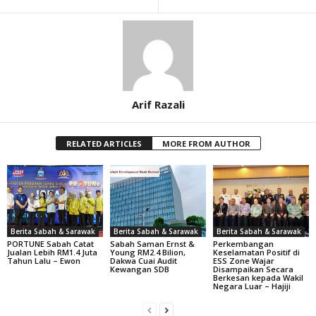
Arif Razali
RELATED ARTICLES
MORE FROM AUTHOR
Berita Sabah & Sarawak
Berita Sabah & Sarawak
Berita Sabah & Sarawak
PORTUNE Sabah Catat
Sabah Saman Ernst &
Perkembangan
Jualan Lebih RM1.4 Juta
Young RM2.4 Bilion,
Keselamatan Positif di
Tahun Lalu – Ewon
Dakwa Cuai Audit
ESS Zone Wajar
Kewangan SDB
Disampaikan Secara
Berkesan kepada Wakil
Negara Luar – Hajiji