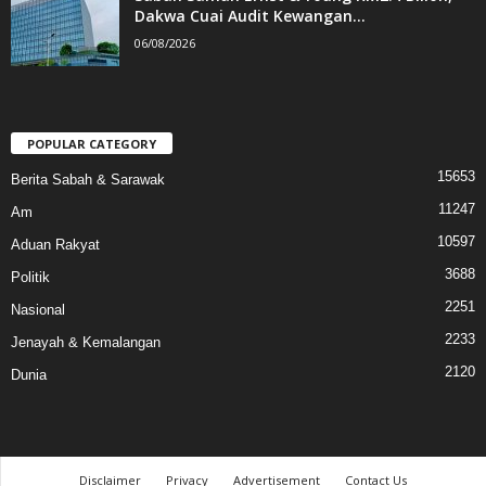
Dakwa Cuai Audit Kewangan...
06/08/2026
POPULAR CATEGORY
15653
Berita Sabah & Sarawak
11247
Am
10597
Aduan Rakyat
3688
Politik
2251
Nasional
2233
Jenayah & Kemalangan
2120
Dunia
Disclaimer
Privacy
Advertisement
Contact Us