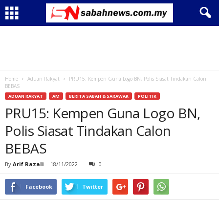
Home
Aduan Rakyat
PRU15: Kempen Guna Logo BN, Polis Siasat Tindakan Calon
BEBAS
ADUAN RAKYAT
AM
BERITA SABAH & SARAWAK
POLITIK
PRU15: Kempen Guna Logo BN,
Polis Siasat Tindakan Calon
BEBAS
By
Arif Razali
-
18/11/2022
0
Facebook
Twitter