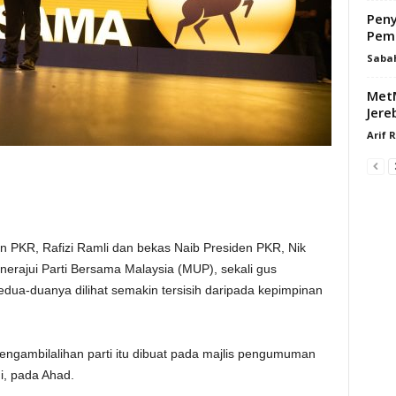
Peny
Pem
Saba
MetM
Jere
Arif 
 PKR, Rafizi Ramli dan bekas Naib Presiden PKR, Nik
ajui Parti Bersama Malaysia (MUP), sekali gus
dua-duanya dilihat semakin tersisih daripada kepimpinan
pengambilalihan parti itu dibuat pada majlis pengumuman
ni, pada Ahad.