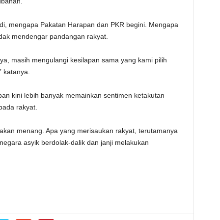
ubahan.
 jadi, mengapa Pakatan Harapan dan PKR begini. Mengapa
idak mendengar pandangan rakyat.
a, masih mengulangi kesilapan sama yang kami pilih
” katanya.
an kini lebih banyak memainkan sentimen ketakutan
ada rakyat.
PAS akan menang. Apa yang merisaukan rakyat, terutamanya
negara asyik berdolak-dalik dan janji melakukan
.