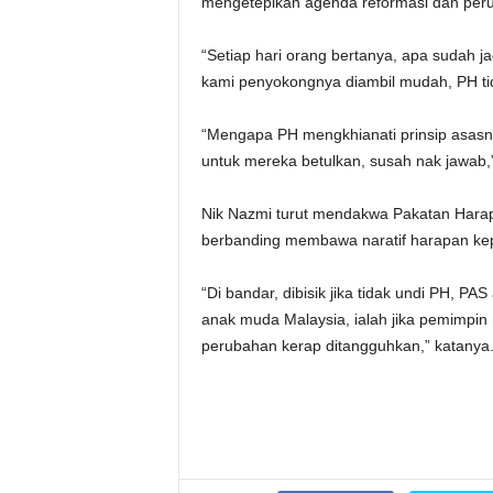
mengetepikan agenda reformasi dan per
“Setiap hari orang bertanya, apa sudah
kami penyokongnya diambil mudah, PH t
“Mengapa PH mengkhianati prinsip asasny
untuk mereka betulkan, susah nak jawab,
Nik Nazmi turut mendakwa Pakatan Harap
berbanding membawa naratif harapan kep
“Di bandar, dibisik jika tidak undi PH, 
anak muda Malaysia, ialah jika pemimpin 
perubahan kerap ditangguhkan,” katanya