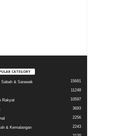
PULAR CATEGORY
15691
a Sabah & Sarawak
11248
10597
 Rakyat
3693
k
2256
nal
2243
ah & Kemalangan
2120