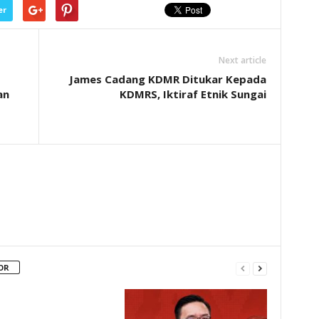
er
Next article
James Cadang KDMR Ditukar Kepada
an
KDMRS, Iktiraf Etnik Sungai
OR