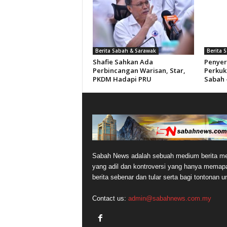
Berita Sabah & Sarawak
Berita 
Shafie Sahkan Ada
Penyer
Perbincangan Warisan, Star,
Perkuku
PKDM Hadapi PRU
Sabah –
Sabah News adalah sebuah medium berita me
yang adil dan kontroversi yang hanya memap
berita sebenar dan tular serta bagi tontonan 
Contact us:
admin@sabahnews.com.my