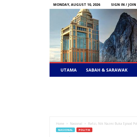
MONDAY, AUGUST 10, 2026
SIGN IN / JOIN
Sabah
UTAMA
SABAH & SARAWAK
News
–
Bebas
Bersuara
Home
Nasional
Rafizi, Nik Nazmi Buka Episod Pol
NASIONAL
POLITIK