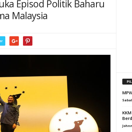
Buka Episod Politik Baharu
ma Malaysia
er
PI
MPWS
Saba
KKM 
Berd
Johnn