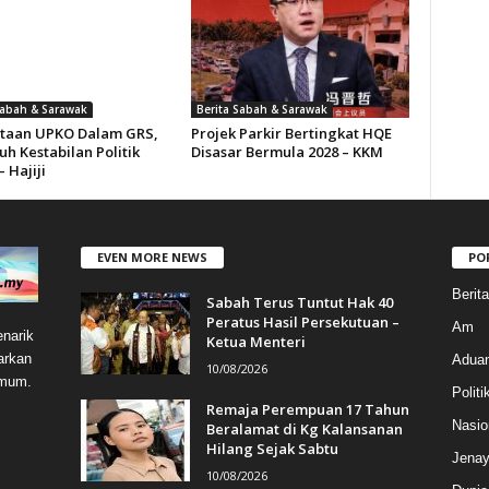
Sabah & Sarawak
Berita Sabah & Sarawak
taan UPKO Dalam GRS,
Projek Parkir Bertingkat HQE
h Kestabilan Politik
Disasar Bermula 2028 – KKM
 Hajiji
EVEN MORE NEWS
PO
Berit
Sabah Terus Tuntut Hak 40
Peratus Hasil Persekutuan –
Am
narik
Ketua Menteri
arkan
Aduan
10/08/2026
umum.
Politi
Remaja Perempuan 17 Tahun
Nasio
Beralamat di Kg Kalansanan
Hilang Sejak Sabtu
Jenay
10/08/2026