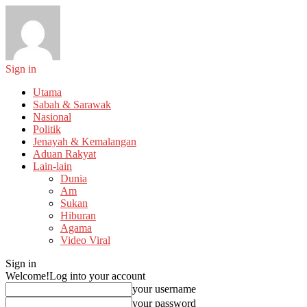
Sign in
Utama
Sabah & Sarawak
Nasional
Politik
Jenayah & Kemalangan
Aduan Rakyat
Lain-lain
Dunia
Am
Sukan
Hiburan
Agama
Video Viral
Sign in
Welcome!
Log into your account
your username
your password