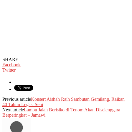
SHARE
Facebook
Twitter
Previous article
Konsert Aishah Raih Sambutan Gemilang, Raikan
40 Tahun Legasi Seni
Next article
Lampu Jalan Berisiko di Tenom Akan Diselenggara
Berperingkat – Jamawi