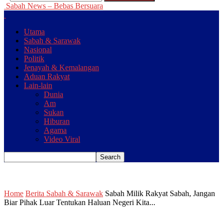
Sabah News – Bebas Bersuara
Utama
Sabah & Sarawak
Nasional
Politik
Jenayah & Kemalangan
Aduan Rakyat
Lain-lain
Dunia
Am
Sukan
Hiburan
Agama
Video Viral
Home
Berita Sabah & Sarawak
Sabah Milik Rakyat Sabah, Jangan
Biar Pihak Luar Tentukan Haluan Negeri Kita...