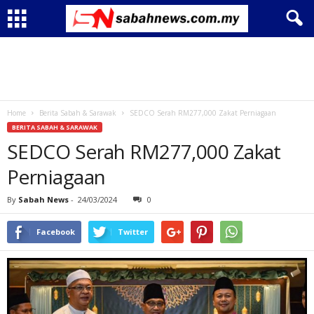
Home
Berita Sabah & Sarawak
SEDCO Serah RM277,000 Zakat Perniagaan
BERITA SABAH & SARAWAK
SEDCO Serah RM277,000 Zakat
Perniagaan
By
Sabah News
-
24/03/2024
0
Facebook
Twitter