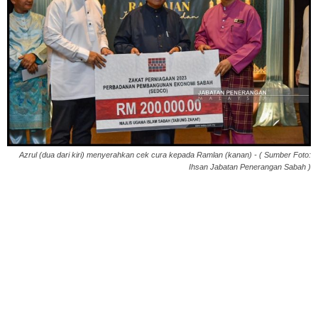
Azrul (dua dari kiri) menyerahkan cek cura kepada Ramlan (kanan) - ( Sumber Foto:
Ihsan Jabatan Penerangan Sabah )