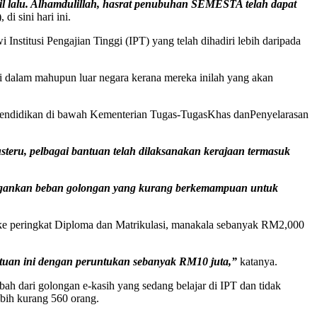
l lalu. Alhamdulillah, hasrat penubuhan SEMESTA telah dapat
i sini hari ini.
tusi Pengajian Tinggi (IPT) yang telah dihadiri lebih daripada
di dalam mahupun luar negara kerana mereka inilah yang akan
n pendidikan di bawah Kementerian Tugas-TugasKhas danPenyelarasan
steru, pelbagai bantuan telah dilaksanakan kerajaan termasuk
eringankan beban golongan yang kurang berkemampuan untuk
 ke peringkat Diploma dan Matrikulasi, manakala sebanyak RM2,000
ntuan ini dengan peruntukan sebanyak RM10 juta,”
katanya.
ah dari golongan e-kasih yang sedang belajar di IPT dan tidak
bih kurang 560 orang.