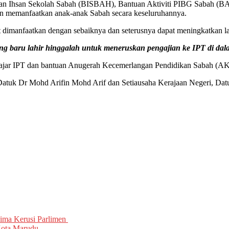
tuan Ihsan Sekolah Sabah (BISBAH), Bantuan Aktiviti PIBG Sabah (
akan memanfaatkan anak-anak Sabah secara keseluruhannya.
at dimanfaatkan dengan sebaiknya dan seterusnya dapat meningkatkan la
ng baru lahir hinggalah untuk meneruskan pengajian ke IPT di dal
pelajar IPT dan bantuan Anugerah Kecemerlangan Pendidikan Sabah (A
 Datuk Dr Mohd Arifin Mohd Arif dan Setiausaha Kerajaan Negeri, Dat
ma Kerusi Parlimen
ota Marudu