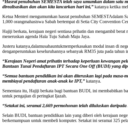
“Hasrat penubuhan SEMESTA telah saya umumkan dalam satu majli
direalisasikan dan akan kita lancarkan hari ini,”
katanya ketika me
Ketua Menteri mengumumkan hasrat penubuhan SEMESTAdalam Sambuta
1,000 orangmahasiswa Sabah bertempat di Setia City Convention Cen
Hajiji berkata, kerajaan negeri sentiasa prihatin dan mengambil be
meneruskan agenda Hala Tuju Sabah Maju Jaya.
Justeru katanya,dalamusahauntukmemperkasakan modal insan di nege
denganperuntukan keseluruhannya sebanyak RM35 juta pada tahun in
“Kerajaan Negeri amat prihatin terhadap keperluan kewangan pela
Bantuan Tunai Pendaftaran IPT Secara One Off (BUDI) yang dipe
“Semua bantuan pendidikan ini akan diteruskan lagi pada masa-
membiayai pendaftaran anak-anak ke IPT,”
katanya.
Sementara itu, Hajiji berkata bagi bantuan BUDI, ini membabitkan 
untuk pengajian di peringkat Ijazah.
“Setakat ini, seramai 2,669 permohonan telah diluluskan daripa
Selain BUDI, bantuan pendidikan lain yang diberi oleh kerajaan neg
berkemampuan untuk membeli komputer. Setakat ini seramai 325 pela