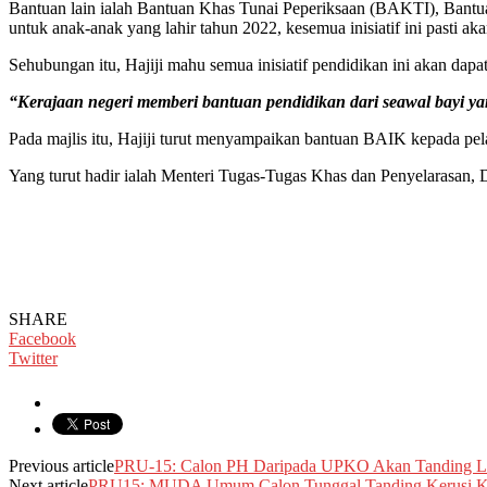
Bantuan lain ialah Bantuan Khas Tunai Peperiksaan (BAKTI), Ban
untuk anak-anak yang lahir tahun 2022, kesemua inisiatif ini pasti 
Sehubungan itu, Hajiji mahu semua inisiatif pendidikan ini akan dap
“Kerajaan negeri memberi bantuan pendidikan dari seawal bayi ya
Pada majlis itu, Hajiji turut menyampaikan bantuan BAIK kepada 
Yang turut hadir ialah Menteri Tugas-Tugas Khas dan Penyelarasan,
SHARE
Facebook
Twitter
Previous article
PRU-15: Calon PH Daripada UPKO Akan Tanding Li
Next article
PRU15: MUDA Umum Calon Tunggal Tanding Kerusi K