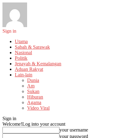
Sign in
Utama
Sabah & Sarawak
Nasional
Politik
Jenayah & Kemalangan
Aduan Rakyat
Lain-lain
Dunia
Am
Sukan
Hiburan
Agama
Video Viral
Sign in
Welcome!
Log into your account
your username
your password