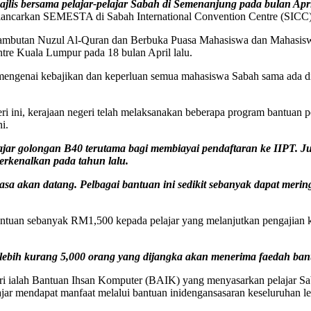
s bersama pelajar-pelajar Sabah di Semenanjung pada bulan Apri
lancarkan SEMESTA di Sabah International Convention Centre (SICC), d
n Nuzul Al-Quran dan Berbuka Puasa Mahasiswa dan Mahasiswi Insti
tre Kuala Lumpur pada 18 bulan April lalu.
rat mengenai kebajikan dan keperluan semua mahasiswa Sabah sama ada 
ri ini, kerajaan negeri telah melaksanakan beberapa program bantua
i.
jar golongan B40 terutama bagi membiayai pendaftaran ke IIPT. Ju
rkenalkan pada tahun lalu.
masa akan datang. Pelbagai bantuan ini sedikit sebanyak dapat m
bantuan sebanyak RM1,500 kepada pelajar yang melanjutkan pengajian
da lebih kurang 5,000 orang yang dijangka akan menerima faedah ba
eri ialah Bantuan Ihsan Komputer (BAIK) yang menyasarkan pelajar Sab
jar mendapat manfaat melalui bantuan inidengansasaran keseluruhan le