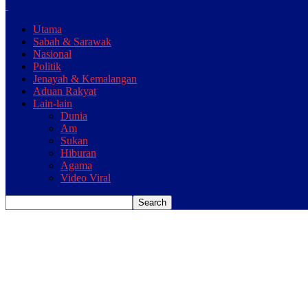
Utama
Sabah & Sarawak
Nasional
Politik
Jenayah & Kemalangan
Aduan Rakyat
Lain-lain
Dunia
Am
Sukan
Hiburan
Agama
Video Viral