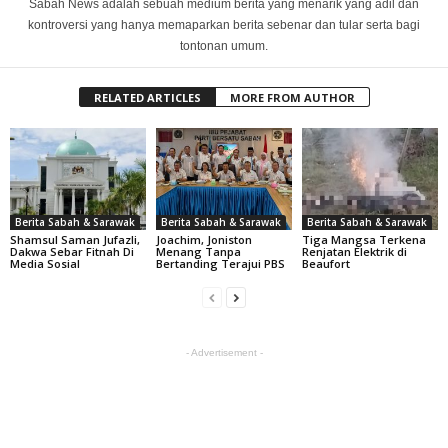
Sabah News adalah sebuah medium berita yang menarik yang adil dan
kontroversi yang hanya memaparkan berita sebenar dan tular serta bagi
tontonan umum.
RELATED ARTICLES
MORE FROM AUTHOR
Berita Sabah & Sarawak
Berita Sabah & Sarawak
Berita Sabah & Sarawak
Shamsul Saman Jufazli,
Joachim, Joniston
Tiga Mangsa Terkena
Dakwa Sebar Fitnah Di
Menang Tanpa
Renjatan Elektrik di
Media Sosial
Bertanding Terajui PBS
Beaufort
- Advertisement -