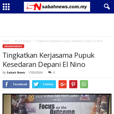
Home
Aduan Rakyat
Tingkatkan Kerjasama Pupuk Kesedaran Depani El Nino
ADUAN RAKYAT
Tingkatkan Kerjasama Pupuk
Kesedaran Depani El Nino
By
Sabah News
-
17/03/2024
0
Facebook
Twitter