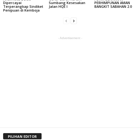
Dipercayai
Sumbang Kesesakan
PERHIMPUNAN AMAN
Terperangkap Sindiket
Jalan HQE I
BANGKIT SABAHAN 2.0
Penipuan di Kemboja
- Advertisement -
PILIHAN EDITOR