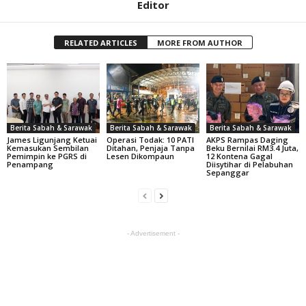
Editor
RELATED ARTICLES
MORE FROM AUTHOR
Berita Sabah & Sarawak
Berita Sabah & Sarawak
Berita Sabah & Sarawak
James Ligunjang Ketuai
Operasi Todak: 10 PATI
AKPS Rampas Daging
Kemasukan Sembilan
Ditahan, Penjaja Tanpa
Beku Bernilai RM3.4 Juta,
Pemimpin ke PGRS di
Lesen Dikompaun
12 Kontena Gagal
Penampang
Diisytihar di Pelabuhan
Sepanggar
- Advertisement -