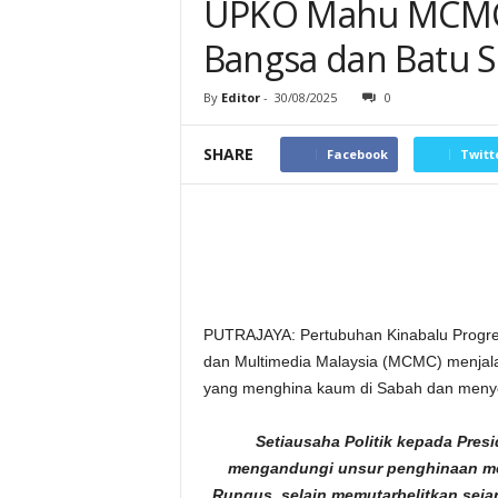
UPKO Mahu MCMC S
Bangsa dan Batu 
By
Editor
-
30/08/2025
0
SHARE
Facebook
Twitt
PUTRAJAYA: Pertubuhan Kinabalu Progre
dan Multimedia Malaysia (MCMC) menjala
yang menghina kaum di Sabah dan menye
Setiausaha Politik kepada Pres
mengandungi unsur penghinaan me
Rungus, selain memutarbelitkan sej