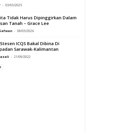
r
-
03/03/2025
ta Tidak Harus Dipinggirkan Dalam
san Tanah – Grace Lee
 Safwan
-
08/03/2026
Stesen ICQS Bakal Dibina Di
padan Sarawak-Kalimantan
Razali
-
21/09/2022