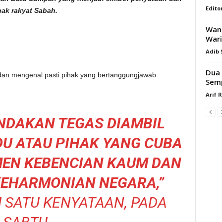
Edito
hak rakyat Sabah.
Wani
Wari
Adib
Dua 
n mengenal pasti pihak yang bertanggungjawab
Sem
Arif 
NDAKAN TEGAS DIAMBIL
DU ATAU PIHAK YANG CUBA
EN KEBENCIAN KAUM DAN
EHARMONIAN NEGARA,”
 SATU KENYATAAN, PADA