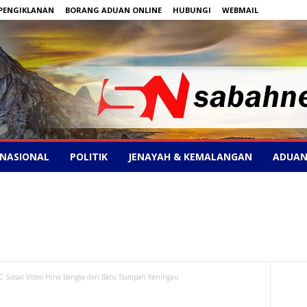
PENGIKLANAN
BORANG ADUAN ONLINE
HUBUNGI
WEBMAIL
NASIONAL
POLITIK
JENAYAH & KEMALANGAN
ADUAN
iasat Video Hina Bangsa dan Batu Sumpah Keningau