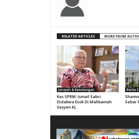
RELATED ARTICLES
MORE FROM AUTH
Jenayah & Kemalangan
Berita 
Kes SPRM: Ismail Sabri
Shamsu
Didakwa Esok Di Mahkamah
Sebar F
Sesyen KL