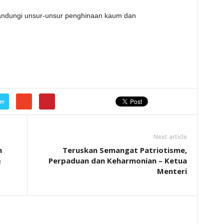
ngandungi unsur-unsur penghinaan kaum dan
er
Next article
n
Teruskan Semangat Patriotisme,
&
Perpaduan dan Keharmonian – Ketua
Menteri