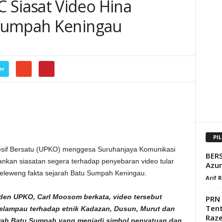
iasat Video Hina
Sumpah Keningau
er
PI
sif Bersatu (UPKO) menggesa Suruhanjaya Komunikasi
BERS
nkan siasatan segera terhadap penyebaran video tular
Azu
leweng fakta sejarah Batu Sumpah Keningau.
Arif 
iden UPKO, Carl Moosom berkata, video tersebut
PRN 
Tent
lampau terhadap etnik Kadazan, Dusun, Murut dan
Raz
arah Batu Sumpah yang menjadi simbol penyatuan dan