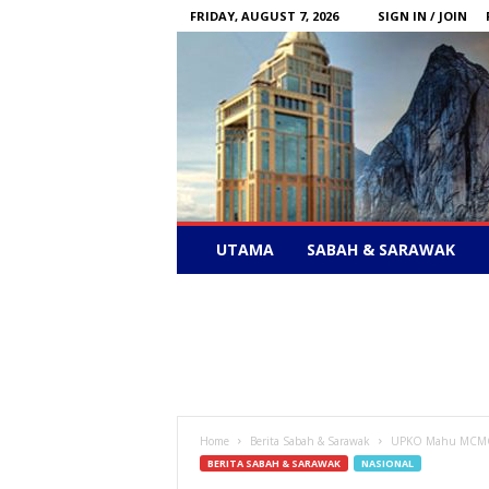
FRIDAY, AUGUST 7, 2026
SIGN IN / JOIN
Sabah
UTAMA
SABAH & SARAWAK
News
–
Bebas
Bersuara
Home
Berita Sabah & Sarawak
UPKO Mahu MCMC S
BERITA SABAH & SARAWAK
NASIONAL