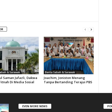
OR
Sabah & Sarawak
Berita Sabah & Sarawak
l Saman Jufazli, Dakwa
Joachim, Joniston Menang
itnah Di Media Sosial
Tanpa Bertanding Terajui PBS
EVEN MORE NEWS
PO