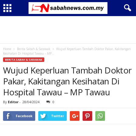
Home
Berita Sabah & Sarawak
Wujud Keperluan Tambah Doktor Pakar, Kakitangan
Kesihatan Di Hospital Tawau – MP...
BERITA SABAH & SARAWAK
Wujud Keperluan Tambah Doktor
Pakar, Kakitangan Kesihatan Di
Hospital Tawau – MP Tawau
By
Editor
-
28/04/2024
0
Facebook
Twitter