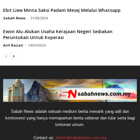
Ebit Liew Minta Saksi Padam Mesej Melalui Whatsapp
Sabah News
-
31/08/2024
Ewon Alu-Alukan Usaha Kerajaan Negeri Sediakan
Peruntukan Untuk Koperasi
Arif Razali
-
14/05/2024
Sabah News adalah sebuah medium berita menarik yang adil dan
kontroversi yang hanya memaparkan berita sebenar dan tular serta bagi
tontonan umum.
Contact us:
admin@sabahnews.com.my