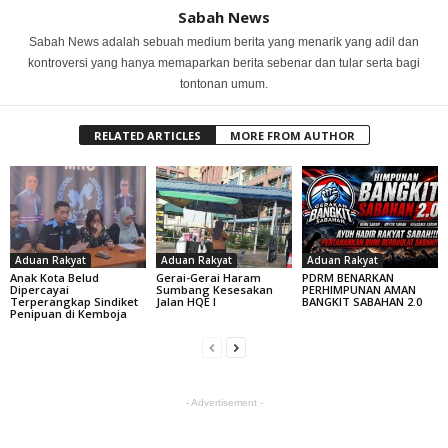
Sabah News
Sabah News adalah sebuah medium berita yang menarik yang adil dan
kontroversi yang hanya memaparkan berita sebenar dan tular serta bagi
tontonan umum.
RELATED ARTICLES
MORE FROM AUTHOR
Aduan Rakyat
Aduan Rakyat
Aduan Rakyat
Anak Kota Belud
Gerai-Gerai Haram
PDRM BENARKAN
Dipercayai
Sumbang Kesesakan
PERHIMPUNAN AMAN
Terperangkap Sindiket
Jalan HQE I
BANGKIT SABAHAN 2.0
Penipuan di Kemboja
- Advertisement -