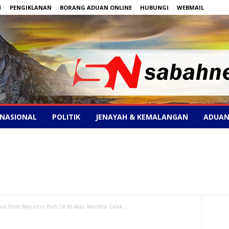
N
PENGIKLANAN
BORANG ADUAN ONLINE
HUBUNGI
WEBMAIL
NASIONAL
POLITIK
JENAYAH & KEMALANGAN
ADUAN
uk Peter Mojuntin Raih 5A Ke Atas, Mandela Galak...