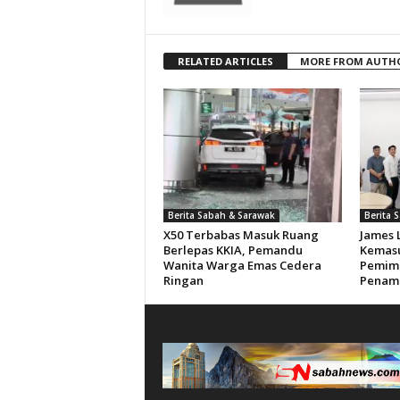
RELATED ARTICLES
MORE FROM AUTH
Berita Sabah & Sarawak
Berita 
X50 Terbabas Masuk Ruang
James 
Berlepas KKIA, Pemandu
Kemasu
Wanita Warga Emas Cedera
Pemimp
Ringan
Penam