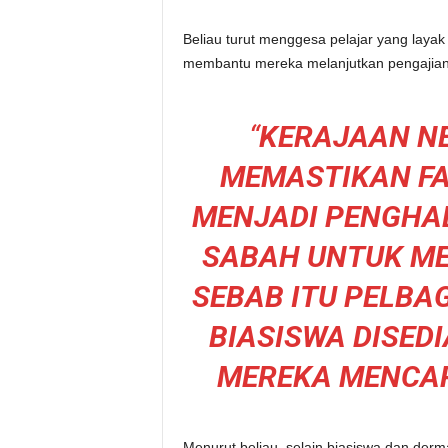
Beliau turut menggesa pelajar yang lay
membantu mereka melanjutkan pengajian ke
“
KERAJAAN NE
MEMASTIKAN F
MENJADI PENGHA
SABAH UNTUK M
SEBAB ITU PELBA
BIASISWA DISE
MEREKA MENCAPA
Menurut beliau, selain biasiswa dan derma