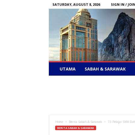
SATURDAY, AUGUST 8, 2026
SIGN IN / JOI
Sabah
UTAMA
SABAH & SARAWAK
News
–
Bebas
Bersuara
Home
Berita Sabah & Sarawak
73 Pelajar SMK Dat
BERITA SABAH & SARAWAK