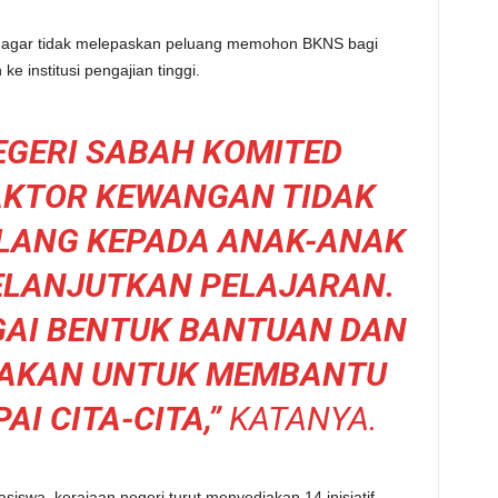
ak agar tidak melepaskan peluang memohon BKNS bagi
 institusi pengajian tinggi.
GERI SABAH KOMITED
AKTOR KEWANGAN TIDAK
LANG KEPADA ANAK-ANAK
ELANJUTKAN PELAJARAN.
GAI BENTUK BANTUAN DAN
DIAKAN UNTUK MEMBANTU
I CITA-CITA,”
KATANYA.
siswa, kerajaan negeri turut menyediakan 14 inisiatif