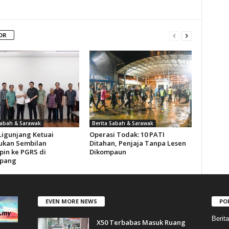
OR
Sabah & Sarawak
Berita Sabah & Sarawak
Ligunjang Ketuai
Operasi Todak: 10 PATI
kan Sembilan
Ditahan, Penjaja Tanpa Lesen
in ke PGRS di
Dikompaun
pang
EVEN MORE NEWS
PO
Berit
X50 Terbabas Masuk Ruang