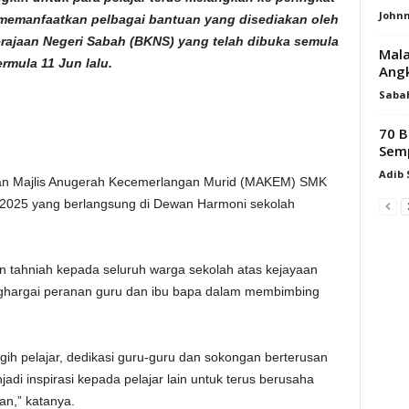
Johnn
 memanfaatkan pelbagai bantuan yang disediakan oleh
erajaan Negeri Sabah (BKNS) yang telah dibuka semula
Mala
rmula 11 Jun lalu.
Angk
Saba
70 B
Semp
Adib
ikan Majlis Anugerah Kecemerlangan Murid (MAKEM) SMK
k 2025 yang berlangsung di Dewan Harmoni sekolah
tahniah kepada seluruh warga sekolah atas kejayaan
ghargai peranan guru dan ibu bapa dalam membimbing
gih pelajar, dedikasi guru-guru dan sokongan berterusan
adi inspirasi kepada pelajar lain untuk terus berusaha
n,” katanya.