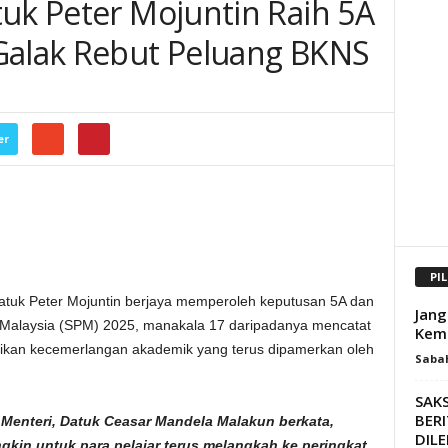
tuk Peter Mojuntin Raih 5A
Galak Rebut Peluang BKNS
er
PI
uk Peter Mojuntin berjaya memperoleh keputusan 5A dan
Jang
an Malaysia (SPM) 2025, manakala 17 daripadanya mencatat
Kema
tikan kecemerlangan akademik yang terus dipamerkan oleh
Saba
SAKS
BER
Menteri, Datuk Ceasar Mandela Malakun berkata,
DILE
gkin untuk para pelajar terus melangkah ke peringkat