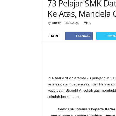
73 Pelajar SMK Da
Ke Atas, Mandela 
By
Editor
-
13/06/2026
0
SHARE
Facebook
Twitt
PENAMPANG: Seramai 73 pelajar SMK Dat
ke atas dalam peperiksaan Sijil Pelajar
keputusan Straight A, sekali gus membuk
sekolah berkenaan.
Pembantu Menteri kepada Ketua 
pencapaian itu wajar dijadikan peman