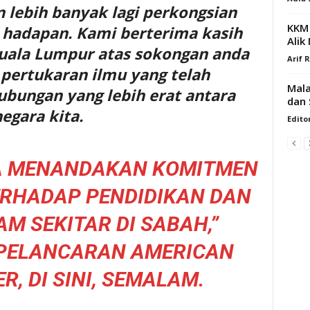
lebih banyak lagi perkongsian
KKM
a hadapan. Kami berterima kasih
Alik
uala Lumpur atas sokongan anda
Arif 
ertukaran ilmu yang telah
Mala
ungan yang lebih erat antara
dan 
egara kita.
Edito
UGA MENANDAKAN KOMITMEN
ERHADAP PENDIDIKAN DAN
M SEKITAR DI SABAH,”
 PELANCARAN AMERICAN
R, DI SINI, SEMALAM.