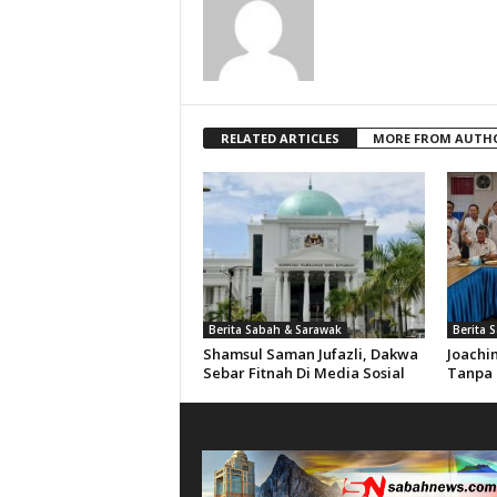
RELATED ARTICLES
MORE FROM AUTH
Berita Sabah & Sarawak
Berita 
Shamsul Saman Jufazli, Dakwa
Joachi
Sebar Fitnah Di Media Sosial
Tanpa 