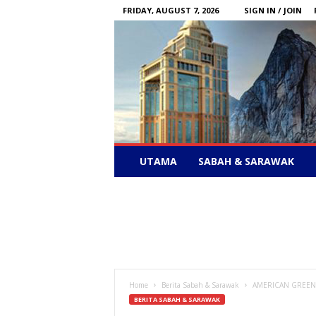
FRIDAY, AUGUST 7, 2026
SIGN IN / JOIN
Sabah
UTAMA
SABAH & SARAWAK
News
–
Bebas
Bersuara
Home
Berita Sabah & Sarawak
AMERICAN GREEN 
BERITA SABAH & SARAWAK