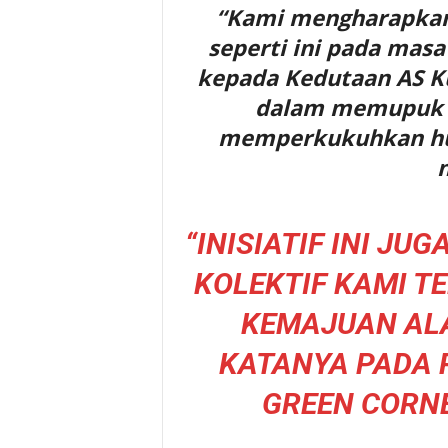
“Kami mengharapkan 
seperti ini pada mas
kepada Kedutaan AS K
dalam memupuk p
memperkukuhkan hub
n
“INISIATIF INI J
KOLEKTIF KAMI T
KEMAJUAN ALA
KATANYA PADA
GREEN CORNE