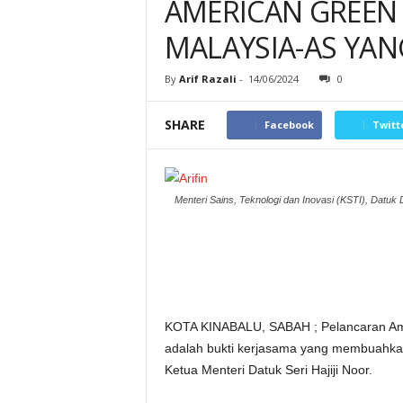
AMERICAN GREEN
MALAYSIA-AS YAN
By
Arif Razali
-
14/06/2024
0
SHARE
Facebook
Twitt
Menteri Sains, Teknologi dan Inovasi (KSTI), Datuk
KOTA KINABALU, SABAH ; Pelancaran Ame
adalah bukti kerjasama yang membuahkan 
Ketua Menteri Datuk Seri Hajiji Noor.