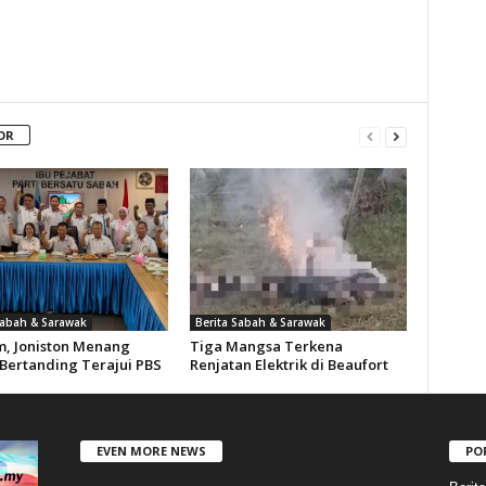
OR
Sabah & Sarawak
Berita Sabah & Sarawak
m, Joniston Menang
Tiga Mangsa Terkena
Bertanding Terajui PBS
Renjatan Elektrik di Beaufort
EVEN MORE NEWS
PO