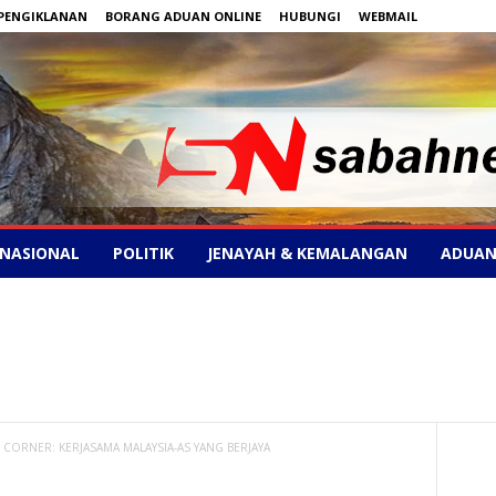
PENGIKLANAN
BORANG ADUAN ONLINE
HUBUNGI
WEBMAIL
NASIONAL
POLITIK
JENAYAH & KEMALANGAN
ADUAN
CORNER: KERJASAMA MALAYSIA-AS YANG BERJAYA