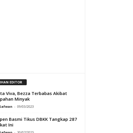
LIHAN EDITOR
ta Viva, Bezza Terbabas Akibat
pahan Minyak
 Safwan
-
09/03/2023
en Basmi Tikus DBKK Tangkap 287
kat Ini
 Safwan
-
30/07/2025