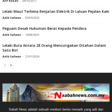
Arif Razali
-
04/10/2017
Lelaki Maut Terkena Renjatan Elektrik Di Laluan Pejalan Kaki
Adib Safwan
-
05/05/2023
Peguam Desak Hukuman Berat Kepada Pendera
Adib Safwan
-
16/08/2023
Lelaki Buta Antara 28 Orang Mencurigakan Ditahan Dalam
Satu Bot
Adib Safwan
-
21/01/2024
Sabah News adalah sebuah medium berita menarik yang adil dan