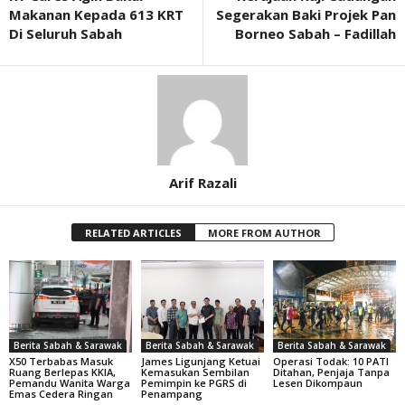
Makanan Kepada 613 KRT
Segerakan Baki Projek Pan
Di Seluruh Sabah
Borneo Sabah – Fadillah
Arif Razali
RELATED ARTICLES
MORE FROM AUTHOR
Berita Sabah & Sarawak
Berita Sabah & Sarawak
Berita Sabah & Sarawak
X50 Terbabas Masuk
James Ligunjang Ketuai
Operasi Todak: 10 PATI
Ruang Berlepas KKIA,
Kemasukan Sembilan
Ditahan, Penjaja Tanpa
Pemandu Wanita Warga
Pemimpin ke PGRS di
Lesen Dikompaun
Emas Cedera Ringan
Penampang