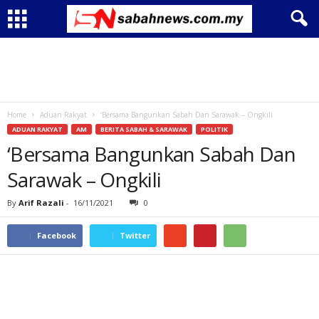
Home
Aduan Rakyat
‘Bersama Bangunkan Sabah Dan Sarawak – Ongkili
ADUAN RAKYAT
AM
BERITA SABAH & SARAWAK
POLITIK
‘Bersama Bangunkan Sabah Dan
Sarawak – Ongkili
By
Arif Razali
-
16/11/2021
0
Facebook
Twitter